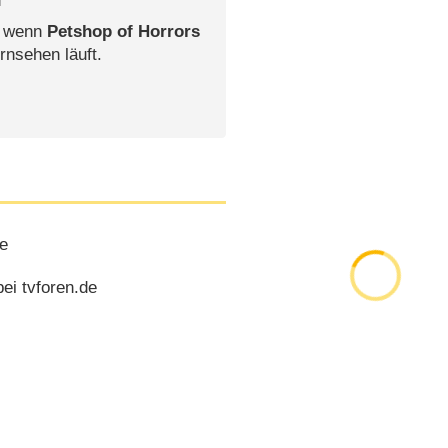
, wenn
Petshop of Horrors
rnsehen läuft.
te
ei tvforen.de