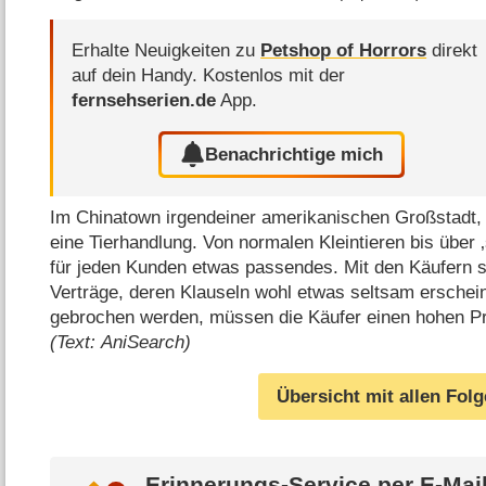
Erhalte Neuigkeiten zu
Petshop of Horrors
direkt
auf dein Handy.
Kostenlos mit der
fernsehserien.de
App.
Benachrichtige mich
Im Chinatown irgendeiner amerikanischen Großstadt, 
eine Tierhandlung. Von normalen Kleintieren bis über ‚s
für jeden Kunden etwas passendes. Mit den Käufern se
Verträge, deren Klauseln wohl etwas seltsam erschei
gebrochen werden, müssen die Käufer einen hohen Pr
(Text: AniSearch)
Übersicht mit allen Fol
Erinnerungs-Service per
E-Mai