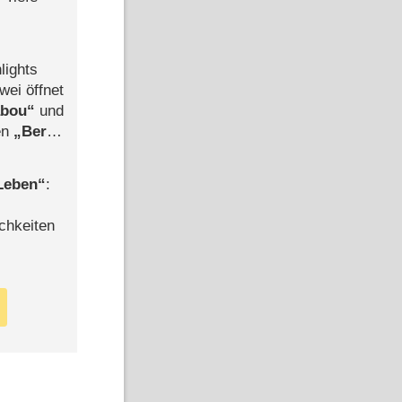
lights
wei öffnet
abou
und
len
Berlin
-Ableger
 Leben
:
chkeiten