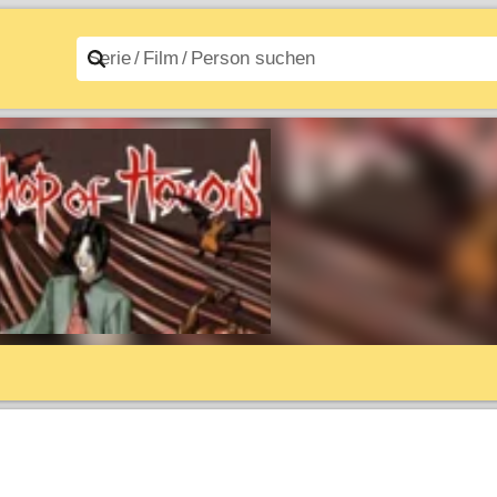
n A–Z
Filme A–Z