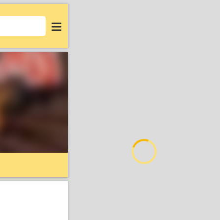
Login