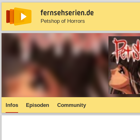
Petshop of Horrors
News
Entdecken
Streaming
TV-Starts
Serie
Infos
Episoden
Community