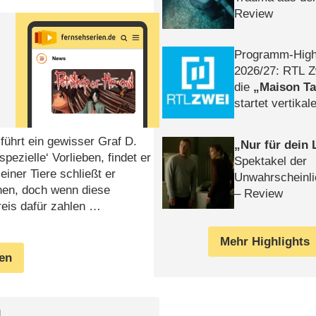
Review
Programm-High
2026/​27: RTL Z
die
Maison T
startet vertika
– Tag & Nacht
führt ein gewisser Graf D.
Nur für dein
pezielle‘ Vorlieben, findet er
Spektakel der
iner Tiere schließt er
Unwahrscheinli
nen, doch wenn diese
– Review
eis dafür zahlen …
Mehr Highlights
gen
l