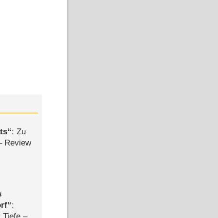
ts
: Zu
– Review
s
rf
:
 Tiefe –