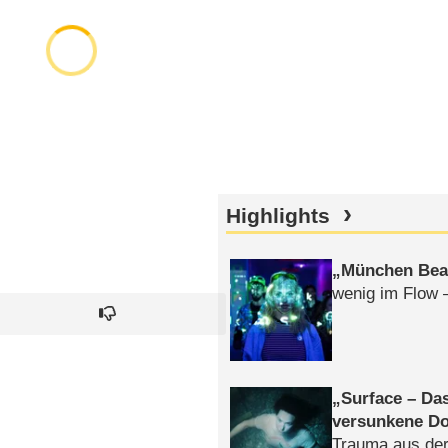
Highlights
München Bea
wenig im Flow 
Surface – Da
versunkene Do
Trauma aus der