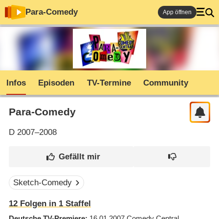
Para-Comedy
App öffnen
Infos
Episoden
TV-Termine
Community
Para-Comedy
D
2007–2008
Sketch-Comedy
12
Folgen in
1
Staffel
Deutsche TV-Premiere
16.01.2007
Comedy Central