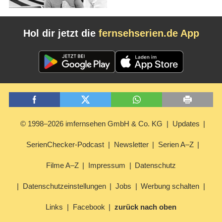
Hol dir jetzt die
fernsehserien.de App
© 1998–2026 imfernsehen GmbH & Co. KG
Updates
SerienChecker-Podcast
Newsletter
Serien A–Z
Filme A–Z
Impressum
Datenschutz
Datenschutzeinstellungen
Jobs
Werbung schalten
Links
Facebook
zurück nach oben