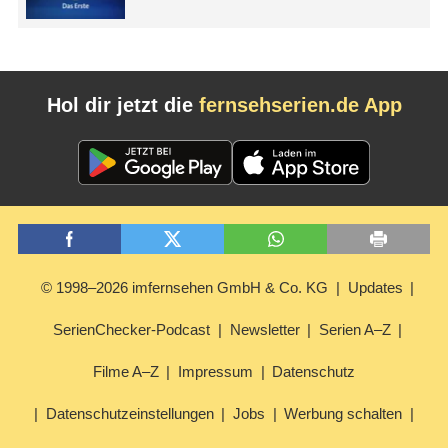
Hol dir jetzt die
fernsehserien.de App
© 1998–2026 imfernsehen GmbH & Co. KG
Updates
SerienChecker-Podcast
Newsletter
Serien A–Z
Filme A–Z
Impressum
Datenschutz
Datenschutzeinstellungen
Jobs
Werbung schalten