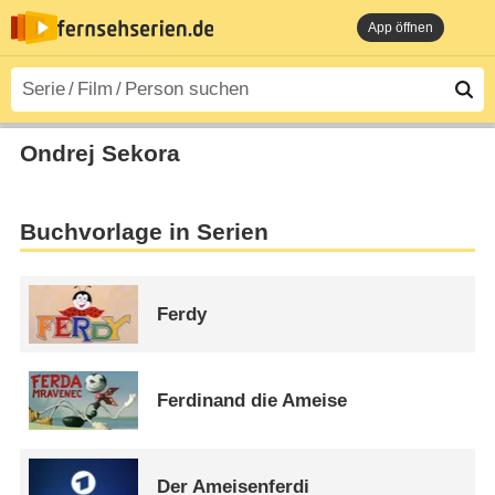
App öffnen
Ondrej Sekora
Buchvorlage in Serien
Ferdy
Ferdinand die Ameise
Der Ameisenferdi