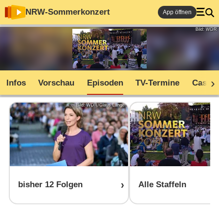
NRW-Sommerkonzert
App öffnen
Bild: WDR
Infos
Vorschau
Episoden
TV-Termine
Cast
Bild: WDR/Claus Langer
bisher 12 Folgen
Alle Staffeln