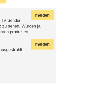
melden
y TV Sender
ÖR zu sehen. Wurden ja
hren produziert.
melden
ausgestrahlt