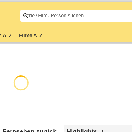
n A–Z
Filme A–Z
ns Fernsehen zurück
Highlights