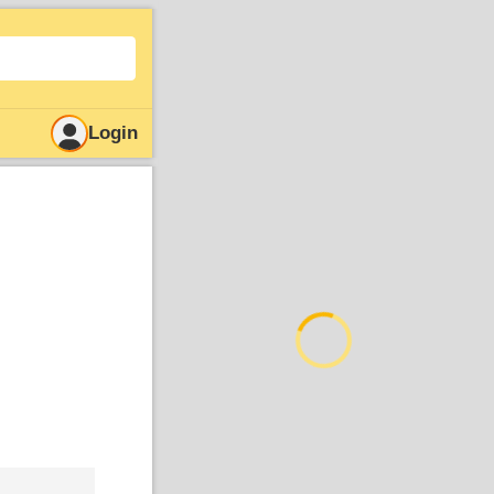
Login