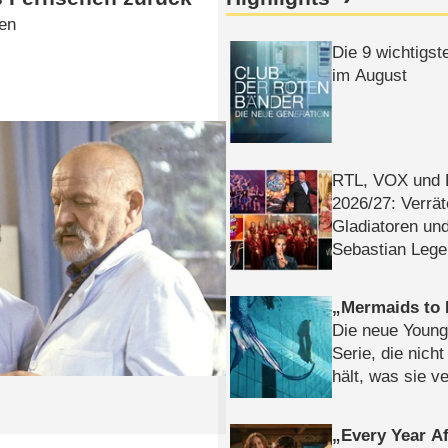
den
Die 9 wichtigst
im August
RTL, VOX und
2026/​27: Verrät
Gladiatoren un
Sebastian Lege
Mermaids to 
Die neue Young
Serie, die nich
hält, was sie ve
Review
Every Year Af