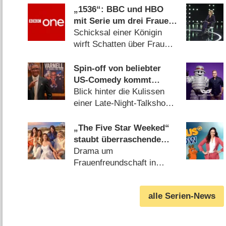
„1536“: BBC und HBO
mit Serie um drei Frauen
im Schatten der
Schicksal einer Königin
Verhaftung von Anne
wirft Schatten über Frauen
Boleyn
in der Provinz (06.08.2026)
Spin-off von beliebter
US-Comedy kommt
schon bald nach
Blick hinter die Kulissen
Deutschland
einer Late-Night-Talkshow
(06.08.2026)
„The Five Star Weeked“
staubt überraschende
Verlängerung ab
Drama um
Frauenfreundschaft in
harten Zeiten großartig
gestartet (06.08.2026)
alle Serien-News