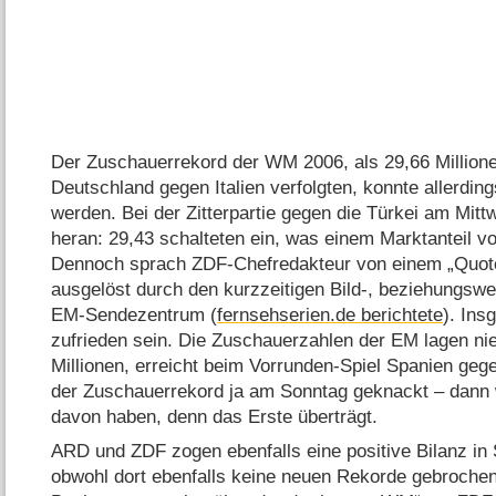
Der Zuschauerrekord der WM 2006, als 29,66 Millione
Deutschland gegen Italien verfolgten, konnte allerdin
werden. Bei der Zitterpartie gegen die Türkei am Mit
heran: 29,43 schalteten ein, was einem Marktanteil v
Dennoch sprach ZDF-Chefredakteur von einem „Quot
ausgelöst durch den kurzzeitigen Bild-, beziehungsw
EM-Sendezentrum (
fernsehserien.de berichtete
). Ins
zufrieden sein. Die Zuschauerzahlen der EM lagen nie
Millionen, erreicht beim Vorrunden-Spiel Spanien gege
der Zuschauerrekord ja am Sonntag geknackt – dann w
davon haben, denn das Erste überträgt.
ARD und ZDF zogen ebenfalls eine positive Bilanz i
obwohl dort ebenfalls keine neuen Rekorde gebroche