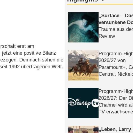
Surface – Da
versunkene Do
Trauma aus der
Review
rschaft erst am
etzt eine positive Bilanz
Programm-High
 gezogen. Demnach sahen die
2026/​27 von
seit 1992 übertragenen Welt-
Paramount+, 
Central, Nicke
WELT
Programm-High
2026/​27: Der D
Channel wird a
TV erwachsene
Leben, Larry