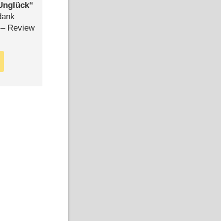
Unglück
dank
– Review