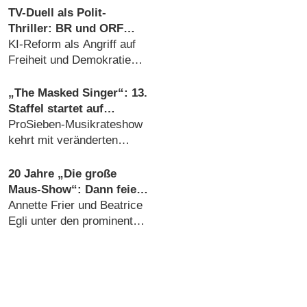
TV-Duell als Polit-
Thriller: BR und ORF
produzieren besonderes
KI-Reform als Angriff auf
Fernseh-Kammerspiel
Freiheit und Demokratie
(06.08.2026)
„The Masked Singer“: 13.
Staffel startet auf
überraschendem
ProSieben-Musikrateshow
Sendeplatz und viel
kehrt mit veränderten
früher als zuletzt
Vorzeichen zurück
(06.08.2026)
20 Jahre „Die große
Maus-Show“: Dann feiert
die ARD das runde
Annette Frier und Beatrice
Jubiläum
Egli unter den prominenten
Gästen der
Geburtstagsausgabe
(06.08.2026)