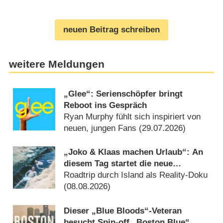
neuen Beitrag schreiben
weitere Meldungen
„Glee“: Serienschöpfer bringt
Reboot ins Gespräch
Ryan Murphy fühlt sich inspiriert von
neuen, jungen Fans (29.07.2026)
„Joko & Klaas machen Urlaub“: An
diesem Tag startet die neue
Sendung des Entertainer-Duos
Roadtrip durch Island als Reality-Doku
(08.08.2026)
Dieser „Blue Bloods“-Veteran
besucht Spin-off „Boston Blue“