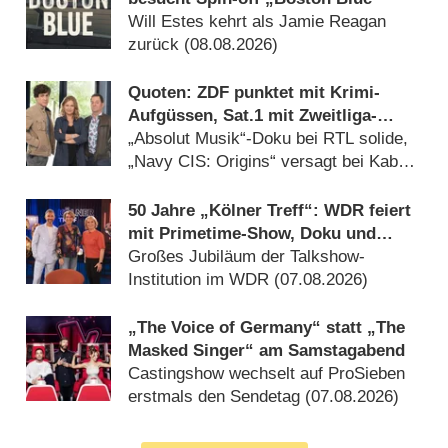
Will Estes kehrt als Jamie Reagan
zurück (08.08.2026)
Quoten: ZDF punktet mit Krimi-
Aufgüssen, Sat.1 mit Zweitliga-
Auftakt
„Absolut Musik“-Doku bei RTL solide,
„Navy CIS: Origins“ versagt bei Kabel
Eins (08.08.2026)
50 Jahre „Kölner Treff“: WDR feiert
mit Primetime-Show, Doku und
Rückblicken
Großes Jubiläum der Talkshow-
Institution im WDR (07.08.2026)
„The Voice of Germany“ statt „The
Masked Singer“ am Samstagabend
Castingshow wechselt auf ProSieben
erstmals den Sendetag (07.08.2026)