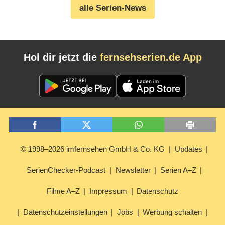
alle Serien-News
Hol dir jetzt die
fernsehserien.de App
© 1998–2026 imfernsehen GmbH & Co. KG
Updates
SerienChecker-Podcast
Newsletter
Serien A–Z
Filme A–Z
Impressum
Datenschutz
Datenschutzeinstellungen
Jobs
Werbung schalten