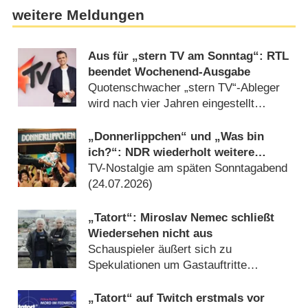
weitere Meldungen
Aus für „stern TV am Sonntag“: RTL
beendet Wochenend-Ausgabe
Quotenschwacher „stern TV“-Ableger
wird nach vier Jahren eingestellt
(05.08.2026)
„Donnerlippchen“ und „Was bin
ich?“: NDR wiederholt weitere
Showklassiker
TV-Nostalgie am späten Sonntagabend
(24.07.2026)
„Tatort“: Miroslav Nemec schließt
Wiedersehen nicht aus
Schauspieler äußert sich zu
Spekulationen um Gastauftritte
(14.07.2026)
„Tatort“ auf Twitch erstmals vor