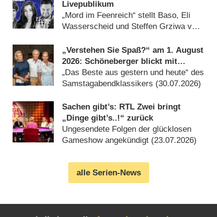
Livepublikum
„Mord im Feenreich“ stellt Baso, Eli
Wasserscheid und Steffen Grziwa vor
einige Rätsel (06.07.2026)
„Verstehen Sie Spaß?“ am 1. August
2026: Schöneberger blickt mit
Kiewel und Kraus zurück
„Das Beste aus gestern und heute“ des
Samstagabendklassikers (30.07.2026)
Sachen gibt’s: RTL Zwei bringt
„Dinge gibt’s..!“ zurück
Ungesendete Folgen der glücklosen
Gameshow angekündigt (23.07.2026)
alle Serien-News