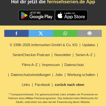
Hol dir jetzt die
fernsehserien.de App
© 1998–2026 imfernsehen GmbH & Co. KG
Updates
SerienChecker-Podcast
Newsletter
Serien A–Z
Filme A–Z
Impressum
Datenschutz
Datenschutzeinstellungen
Jobs
Werbung schalten
Links
Facebook
zurück nach oben
* Transparenzhinweis: Für gekennzeichnete Links erhalten wir Provisionen im
Rahmen eines Affiliate-Partnerprogramms. Das bedeutet keine Mehrkosten für
Käufer, unterstützt uns aber bei der Finanzierung dieser Website.