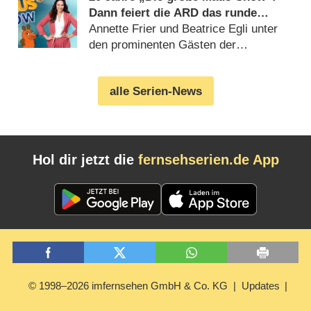
Dann feiert die ARD das runde
Jubiläum
Annette Frier und Beatrice Egli unter
den prominenten Gästen der
Geburtstagsausgabe (06.08.2026)
alle Serien-News
Hol dir jetzt die
fernsehserien.de App
© 1998–2026 imfernsehen GmbH & Co. KG
Updates