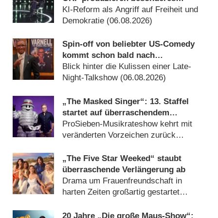
Fernseh-Kammerspiel
KI-Reform als Angriff auf Freiheit und
Demokratie (06.08.2026)
Spin-off von beliebter US-Comedy
kommt schon bald nach
Deutschland
Blick hinter die Kulissen einer Late-
Night-Talkshow (06.08.2026)
„The Masked Singer“: 13. Staffel
startet auf überraschendem
Sendeplatz und viel früher als
ProSieben-Musikrateshow kehrt mit
zuletzt
veränderten Vorzeichen zurück
(06.08.2026)
„The Five Star Weeked“ staubt
überraschende Verlängerung ab
Drama um Frauenfreundschaft in
harten Zeiten großartig gestartet
(06.08.2026)
20 Jahre „Die große Maus-Show“: