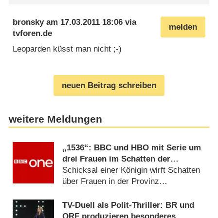
bronsky
am
17.03.2011 18:06
via
melden
tvforen.de
Leoparden küsst man nicht ;-)
neuen Beitrag schreiben
weitere Meldungen
„1536“: BBC und HBO mit Serie um
drei Frauen im Schatten der
Verhaftung von Anne Boleyn
Schicksal einer Königin wirft Schatten
über Frauen in der Provinz
(06.08.2026)
TV-Duell als Polit-Thriller: BR und
ORF produzieren besonderes