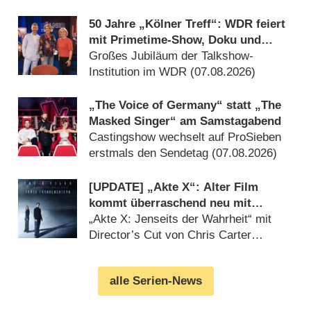
50 Jahre „Kölner Treff“: WDR feiert
mit Primetime-Show, Doku und
Rückblicken
Großes Jubiläum der Talkshow-
Institution im WDR (07.08.2026)
„The Voice of Germany“ statt „The
Masked Singer“ am Samstagabend
Castingshow wechselt auf ProSieben
erstmals den Sendetag (07.08.2026)
[UPDATE] „Akte X“: Alter Film
kommt überraschend neu mit
deutlich mehr Horror
„Akte X: Jenseits der Wahrheit“ mit
Director’s Cut von Chris Carter
(07.08.2026)
alle Serien-News