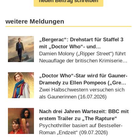
neuen Beitrag schreiben
weitere Meldungen
„Bergerac“: Drehstart für Staffel 3
mit „Doctor Who“- und
„Grantchester“-Stars als
Damien Molony („Ripper Street“) führt
Neuzugänge
Neuauflage der britischen Krimiserie
an (04.08.2026)
„Doctor Who“-Star wird für Gauner-
Dramedy zu Ellen Pompeos („Grey’s
Anatomy“) Serienschwester
Zwei Halbschwestern versuchen sich
als Gaunerinnen (16.07.2026)
Nach drei Jahren Wartezeit: BBC mit
erstem Trailer zu „The Rapture“
Psychothriller basiert auf Bestseller-
Roman „Endzeit“ (09.07.2026)