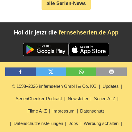
alle Serien-News
Hol dir jetzt die
fernsehserien.de App
© 1998–2026 imfernsehen GmbH & Co. KG
Updates
SerienChecker-Podcast
Newsletter
Serien A–Z
Filme A–Z
Impressum
Datenschutz
Datenschutzeinstellungen
Jobs
Werbung schalten