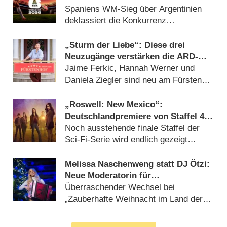
Spaniens WM-Sieg über Argentinien
deklassiert die Konkurrenz
(20.07.2026)
„Sturm der Liebe“: Diese drei
Neuzugänge verstärken die ARD-
Telenovela
Jaime Ferkic, Hannah Werner und
Daniela Ziegler sind neu am Fürstenhof
(15.07.2026)
„Roswell: New Mexico“:
Deutschlandpremiere von Staffel 4
wird tief in der Nacht versteckt
Noch ausstehende finale Staffel der
Sci-Fi-Serie wird endlich gezeigt
(05.08.2026)
Melissa Naschenweng statt DJ Ötzi:
Neue Moderatorin für
Weihnachtsshow von ORF und BR
Überraschender Wechsel bei
„Zauberhafte Weihnacht im Land der
‚Stillen Nacht‘“ (05.08.2026)