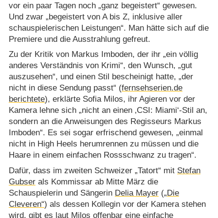
vor ein paar Tagen noch „ganz begeistert“ gewesen.
Und zwar „begeistert von A bis Z, inklusive aller
schauspielerischen Leistungen“. Man hätte sich auf die
Premiere und die Ausstrahlung gefreut.
Zu der Kritik von Markus Imboden, der ihr „ein völlig
anderes Verständnis von Krimi“, den Wunsch, „gut
auszusehen“, und einen Stil bescheinigt hatte, „der
nicht in diese Sendung passt“ (
fernsehserien.de
berichtete
), erklärte Sofia Milos, ihr Agieren vor der
Kamera lehne sich „nicht an einen ‚CSI: Miami‘-Stil an,
sondern an die Anweisungen des Regisseurs Markus
Imboden“. Es sei sogar erfrischend gewesen, „einmal
nicht in High Heels herumrennen zu müssen und die
Haare in einem einfachen Rossschwanz zu tragen“.
Dafür, dass im zweiten Schweizer „Tatort“ mit
Stefan
Gubser
als Kommissar ab Mitte März die
Schauspielerin und Sängerin
Delia Mayer
(
„Die
Cleveren“
) als dessen Kollegin vor der Kamera stehen
wird, gibt es laut Milos offenbar eine einfache