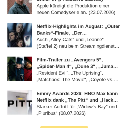
Apple kündigt die Produktion einer
neuen Comedyserie an. (23.07.2026)
Netflix-Highlights im August: „Outer
Banks“-Finale, „Der
Kinderflüsterer“ und „Walter Boys“
Auch „Alley Cats“ und „Leanne“
(Staffel 2) neu beim Streamingdienst
(22.07.2026)
Film-Trailer zu „Avengers 5“,
„Spider-Man 4“, „Dune 3“, „Jumanji
3“ und DC-Horror „Clayface“
„Resident Evil“, „The Uprising“,
„Matchbox: The Movie“, „Coyote vs.
ACME“ und „Ebenezer“ dabei
(27.07.2026)
Emmy Awards 2026: HBO Max kann
Netflix dank „The Pitt“ und „Hacks“
auf Abstand halten
Starker Auftritt für „Widow’s Bay“ und
„Pluribus“ (08.07.2026)