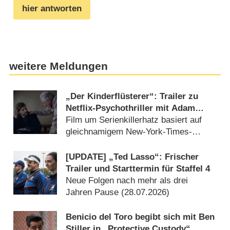
hier antworten
weitere Meldungen
„Der Kinderflüsterer“: Trailer zu
Netflix-Psychothriller mit Adam
Scott („Severence“) und Hollywood-
Film um Serienkillerhatz basiert auf
Star Robert De Niro enthüllt
gleichnamigem New-York-Times-
Bestseller von Alex North (15.07.2026)
[UPDATE] „Ted Lasso“: Frischer
Trailer und Starttermin für Staffel 4
Neue Folgen nach mehr als drei
Jahren Pause (28.07.2026)
Benicio del Toro begibt sich mit Ben
Stiller in „Protective Custody“