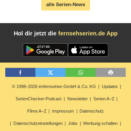
alle Serien-News
Hol dir jetzt die
fernsehserien.de App
© 1998–2026 imfernsehen GmbH & Co. KG
Updates
SerienChecker-Podcast
Newsletter
Serien A–Z
Filme A–Z
Impressum
Datenschutz
Datenschutzeinstellungen
Jobs
Werbung schalten