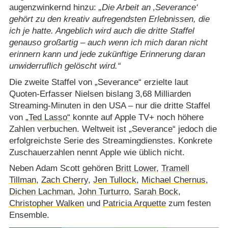
augenzwinkernd hinzu:
Die Arbeit an ‚Severance‘
gehört zu den kreativ aufregendsten Erlebnissen, die
ich je hatte. Angeblich wird auch die dritte Staffel
genauso großartig – auch wenn ich mich daran nicht
erinnern kann und jede zukünftige Erinnerung daran
unwiderruflich gelöscht wird.
Die zweite Staffel von „Severance“ erzielte laut
Quoten-Erfasser Nielsen bislang 3,68 Milliarden
Streaming-Minuten in den USA – nur die dritte Staffel
von
„Ted Lasso“
konnte auf Apple TV+ noch höhere
Zahlen verbuchen. Weltweit ist „Severance“ jedoch die
erfolgreichste Serie des Streamingdienstes. Konkrete
Zuschauerzahlen nennt Apple wie üblich nicht.
Neben Adam Scott gehören
Britt Lower
,
Tramell
Tillman
,
Zach Cherry
,
Jen Tullock
,
Michael Chernus
,
Dichen Lachman
,
John Turturro
,
Sarah Bock
,
Christopher Walken
und
Patricia Arquette
zum festen
Ensemble.