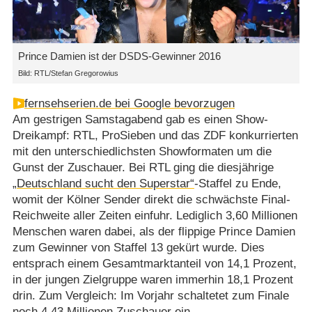
Prince Damien ist der DSDS-Gewinner 2016
Bild: RTL/Stefan Gregorowius
fernsehserien.de bei Google bevorzugen
Am gestrigen Samstagabend gab es einen Show-
Dreikampf: RTL, ProSieben und das ZDF konkurrierten
mit den unterschiedlichsten Showformaten um die
Gunst der Zuschauer. Bei RTL ging die diesjährige
„Deutschland sucht den Superstar“
-Staffel zu Ende,
womit der Kölner Sender direkt die schwächste Final-
Reichweite aller Zeiten einfuhr. Lediglich 3,60 Millionen
Menschen waren dabei, als der flippige Prince Damien
zum Gewinner von Staffel 13 gekürt wurde. Dies
entsprach einem Gesamtmarktanteil von 14,1 Prozent,
in der jungen Zielgruppe waren immerhin 18,1 Prozent
drin. Zum Vergleich: Im Vorjahr schaltetet zum Finale
noch 4,43 Millionen Zuschauer ein.