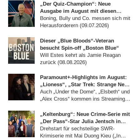
„Der Quiz-Champion“: Neue
Ausgabe im August mit diesen
Promi-Experten
Boning, Bully und Co. messen sich mit
Herausforderern (09.07.2026)
Dieser „Blue Bloods“-Veteran
besucht Spin-off „Boston Blue“
Will Estes kehrt als Jamie Reagan
zurück (08.08.2026)
Paramount+-Highlights im August:
„Lioness“, „Star Trek: Strange New
Worlds“, „Blue Bloods“ und „Navy
Auch „Under the Dome“, „Elsbeth“ und
CIS“
„Alex Cross“ kommen ins Streaming-
Angebot (13.07.2026)
„Keltenburg“: Neue Crime-Serie mit
„Der Pass“-Star Julia Jentsch in
Arbeit
Drehstart für sechsteilige SWR-
Krimiserie mit Mai Duong Kieu („In