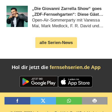
aller Freundschaft“) (05.08.2026)
„Die Giovanni Zarrella Show“ goes
„ZDF-Fernsehgarten“: Diese Gäste
sind am 29. August 2026 dabei
Open-Air-Sommerparty mit Vanessa
Mai, Mark Medlock, F. R. David und
Sarah Brightman (20.07.2026)
alle Serien-News
Hol dir jetzt die
fernsehserien.de App