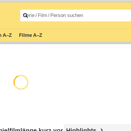
n A–Z
Filme A–Z
ielfilmlänge kurz vor
Highlights