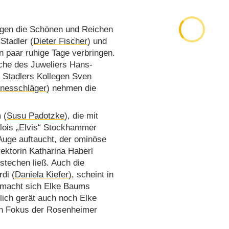
gen die Schönen und Reichen
Stadler (
Dieter Fischer
) und
in paar ruhige Tage verbringen.
eiche des Juweliers Hans-
. Stadlers Kollegen Sven
nesschläger
) nehmen die
 (
Susu Padotzke
), die mit
Alois „Elvis“ Stockhammer
 Auge auftaucht, der ominöse
rektorin Katharina Haberl
stechen ließ. Auch die
di (
Daniela Kiefer
), scheint in
m macht sich Elke Baums
ßlich gerät auch noch Elke
en Fokus der Rosenheimer