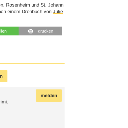
en, Rosenheim und St. Johann
ch einem Drehbuch von
Julie
eilen
drucken
en
melden
imi.