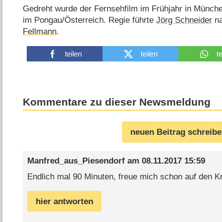
Gedreht wurde der Fernsehfilm im Frühjahr in Münch
im Pongau/​Österreich. Regie führte
Jörg Schneider
na
Fellmann
.
teilen
teilen
t
Kommentare zu dieser Newsmeldung
neuen Beitrag schreib
Manfred_aus_Piesendorf
am
08.11.2017 15:59
Endlich mal 90 Minuten, freue mich schon auf den Kr
hier antworten