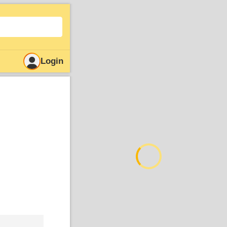
Login