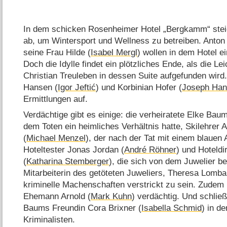
In dem schicken Rosenheimer Hotel „Bergkamm“ stei
ab, um Wintersport und Wellness zu betreiben. Anton 
seine Frau Hilde (
Isabel Mergl
) wollen in dem Hotel e
Doch die Idylle findet ein plötzliches Ende, als die L
Christian Treuleben in dessen Suite aufgefunden wird
Hansen (
Igor Jeftić
) und Korbinian Hofer (
Joseph Han
Ermittlungen auf.
Verdächtige gibt es einige: die verheiratete Elke Baum
dem Toten ein heimliches Verhältnis hatte, Skilehrer 
(
Michael Menzel
), der nach der Tat mit einem blauen
Hoteltester Jonas Jordan (
André Röhner
) und Hoteldi
(
Katharina Stemberger
), die sich von dem Juwelier be
Mitarbeiterin des getöteten Juweliers, Theresa Lombar
kriminelle Machenschaften verstrickt zu sein. Zude
Ehemann Arnold (
Mark Kuhn
) verdächtig. Und schlie
Baums Freundin Cora Brixner (
Isabella Schmid
) in d
Kriminalisten.