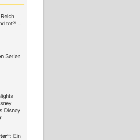
 Reich
d tot?! –
en Serien
lights
isney
ls Disney
r
ter
: Ein