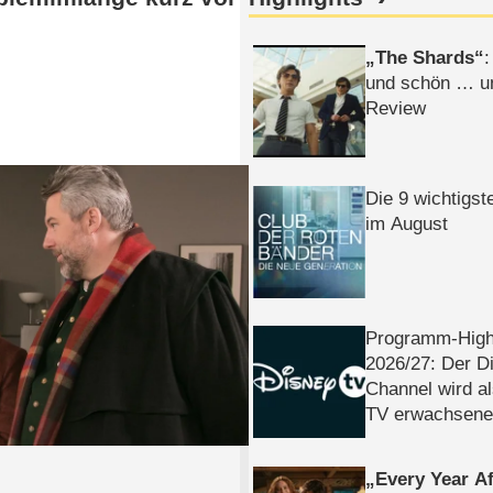
The Shards
:
und schön … un
Review
Die 9 wichtigst
im August
Programm-High
2026/​27: Der D
Channel wird a
TV erwachsene
Every Year Af