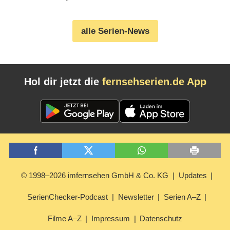
‚Stillen Nacht‘“ (05.08.2026)
alle Serien-News
Hol dir jetzt die
fernsehserien.de App
© 1998–2026 imfernsehen GmbH & Co. KG
Updates
SerienChecker-Podcast
Newsletter
Serien A–Z
Filme A–Z
Impressum
Datenschutz