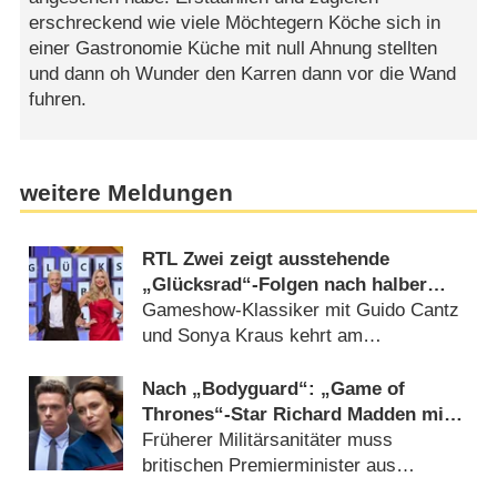
erschreckend wie viele Möchtegern Köche sich in
einer Gastronomie Küche mit null Ahnung stellten
und dann oh Wunder den Karren dann vor die Wand
fuhren.
weitere Meldungen
RTL Zwei zeigt ausstehende
„Glücksrad“-Folgen nach halber
Ewigkeit
Gameshow-Klassiker mit Guido Cantz
und Sonya Kraus kehrt am
Donnerstagabend zurück (06.08.2026)
Nach „Bodyguard“: „Game of
Thrones“-Star Richard Madden mit
neuer Actionserie „Trauma“
Früherer Militärsanitäter muss
britischen Premierminister aus
Geiselnahme befreien (06.08.2026)