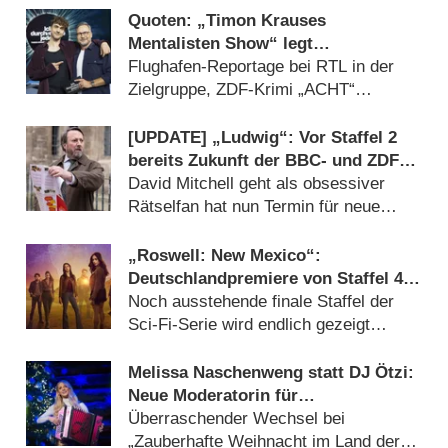
Quoten: „Timon Krauses
Mentalisten Show“ legt
überzeugenden Auftakt hin
Flughafen-Reportage bei RTL in der
Zielgruppe, ZDF-Krimi „ACHT“
insgesamt am stärksten (06.08.2026)
[UPDATE] „Ludwig“: Vor Staffel 2
bereits Zukunft der BBC- und ZDF-
Crimecomedy gesichert
David Mitchell geht als obsessiver
Rätselfan hat nun Termin für neue
Folgen (06.08.2026)
„Roswell: New Mexico“:
Deutschlandpremiere von Staffel 4
wird tief in der Nacht versteckt
Noch ausstehende finale Staffel der
Sci-Fi-Serie wird endlich gezeigt
(05.08.2026)
Melissa Naschenweng statt DJ Ötzi:
Neue Moderatorin für
Weihnachtsshow von ORF und BR
Überraschender Wechsel bei
„Zauberhafte Weihnacht im Land der