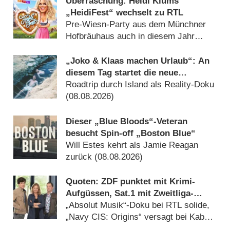
Überraschung: Heidi Klums
„HeidiFest“ wechselt zu RTL
Pre-Wiesn-Party aus dem Münchner
Hofbräuhaus auch in diesem Jahr
(08.08.2026)
„Joko & Klaas machen Urlaub“: An
diesem Tag startet die neue
Sendung des Entertainer-Duos
Roadtrip durch Island als Reality-Doku
(08.08.2026)
Dieser „Blue Bloods“-Veteran
besucht Spin-off „Boston Blue“
Will Estes kehrt als Jamie Reagan
zurück (08.08.2026)
Quoten: ZDF punktet mit Krimi-
Aufgüssen, Sat.1 mit Zweitliga-
Auftakt
„Absolut Musik“-Doku bei RTL solide,
„Navy CIS: Origins“ versagt bei Kabel
Eins (08.08.2026)