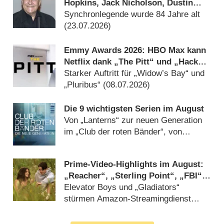
Hopkins, Jack Nicholson, Dustin
Hoffman verstummt: Joachim Kerzel
Synchronlegende wurde 84 Jahre alt
ist tot
(23.07.2026)
Emmy Awards 2026: HBO Max kann
Netflix dank „The Pitt“ und „Hacks“
auf Abstand halten
Starker Auftritt für „Widow’s Bay“ und
„Pluribus“ (08.07.2026)
Die 9 wichtigsten Serien im August
Von „Lanterns“ zur neuen Generation
im „Club der roten Bänder“, von
„München Beats“ bis „Murder in a
Small Town“ (31.07.2026)
Prime-Video-Highlights im August:
„Reacher“, „Sterling Point“, „FBI“,
„Arrow“, „Gossip Girl“ und „Sledge
Elevator Boys und „Gladiators“
Hammer“
stürmen Amazon-Streamingdienst
(28.07.2026)