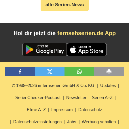
alle Serien-News
Hol dir jetzt die
fernsehserien.de App
© 1998–2026 imfernsehen GmbH & Co. KG
Updates
SerienChecker-Podcast
Newsletter
Serien A–Z
Filme A–Z
Impressum
Datenschutz
Datenschutzeinstellungen
Jobs
Werbung schalten