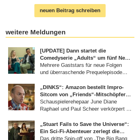
neuen Beitrag schreiben
weitere Meldungen
[UPDATE] Dann startet die
Comedyserie „Adults“ um fünf New
Yorker Mitbewohner in Deuschland
Mehrere Gaststars für neue Folgen
in ihre zweite Staffel
und überraschende Prequelepisode
enthüllt (03.08.2026)
„DINKS“: Amazon bestellt Impro-
Sitcom von „Friends“-Mitschöpferin
Marta Kauffman
Schauspielerehepaar June Diane
Raphael und Paul Scheer verkörpert in
neuer Serie Lebenspartner
(04.08.2026)
„Stuart Fails to Save the Universe“:
Ein Sci-Fi-Abenteuer zerlegt die
Sitcom-Norm – Review
Das dritte Spin-off von „The Big Bang