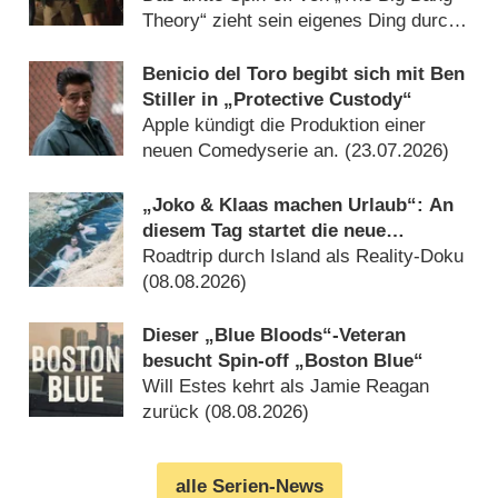
Theory“ zieht sein eigenes Ding durch
– und gewinnt (23.07.2026)
Benicio del Toro begibt sich mit Ben
Stiller in „Protective Custody“
Apple kündigt die Produktion einer
neuen Comedyserie an. (23.07.2026)
„Joko & Klaas machen Urlaub“: An
diesem Tag startet die neue
Sendung des Entertainer-Duos
Roadtrip durch Island als Reality-Doku
(08.08.2026)
Dieser „Blue Bloods“-Veteran
besucht Spin-off „Boston Blue“
Will Estes kehrt als Jamie Reagan
zurück (08.08.2026)
alle Serien-News