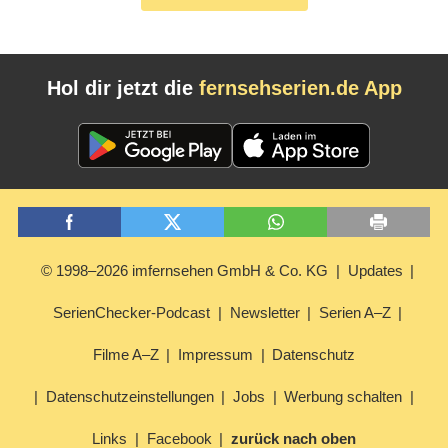
Hol dir jetzt die
fernsehserien.de App
© 1998–2026 imfernsehen GmbH & Co. KG
Updates
SerienChecker-Podcast
Newsletter
Serien A–Z
Filme A–Z
Impressum
Datenschutz
Datenschutzeinstellungen
Jobs
Werbung schalten
Links
Facebook
zurück nach oben