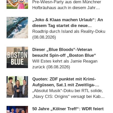
Pre-Wiesn-Party aus dem Münchner
Hofbräuhaus auch in diesem Jahr
(08.08.2026)
„Joko & Klaas machen Urlaub“: An
diesem Tag startet die neue
Sendung des Entertainer-Duos
Roadtrip durch Island als Reality-Doku
(08.08.2026)
Dieser „Blue Bloods“-Veteran
besucht Spin-off „Boston Blue“
Will Estes kehrt als Jamie Reagan
zurück (08.08.2026)
Quoten: ZDF punktet mit Krimi-
Aufgüssen, Sat.1 mit Zweitliga-
Auftakt
„Absolut Musik“-Doku bei RTL solide,
„Navy CIS: Origins“ versagt bei Kabel
Eins (08.08.2026)
50 Jahre „Kölner Treff“: WDR feiert