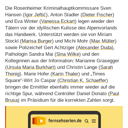
Die Rosenheimer Kriminalhauptkommissare Sven
Hansen (
Igor Jeftić
), Anton Stadler (
Dieter Fischer
)
und Eva Winter (
Vanessa Eckart
) legen wieder den
Tätern vor der idyllischen Kulisse des Alpenvorlands
das Handwerk. Unterstützt werden sie von Miriam
Stockl (
Marisa Burger
) und Michi Mohr (
Max Müller
)
sowie Polizeichef Gert Achtziger (
Alexander Duda
),
Pathologin Sandra Mai (
Sina Wilke
) und den
Kolleginnen aus der Information: Marianne Grasegger
(
Ursula Maria Burkhart
) und Christin Lange (
Sarah
Thonig
). Marie Hofer (
Karin Thaler
) und „Times
Square“-Wirt Jo Caspar (
Christian K. Schaeffer
)
bringen die Ermittler ebenfalls immer wieder auf die
richtige Spur, während Controller Daniel Donato (
Paul
Brusa
) im Präsidium für die korrekten Zahlen sorgt.