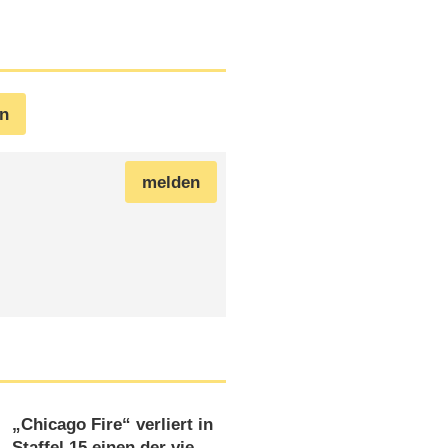
en
melden
„Chicago Fire“ verliert in
Staffel 15 einen der vier