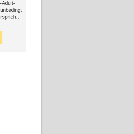
-Adult-
t unbedingt
rspricht –