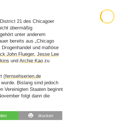
 District 21 des Chicagoer
nicht übermäßig
 gehört unter anderem
auer bereits aus „Chicago
em Drogenhandel und mafiöse
ick John Flueger
,
Jesse Lee
kins
und
Archie Kao
zu
t (
fernsehserien.de
g wurde. Bislang sind jedoch
n Vereinigten Staaten beginnt
November folgt dann die
eilen
drucken