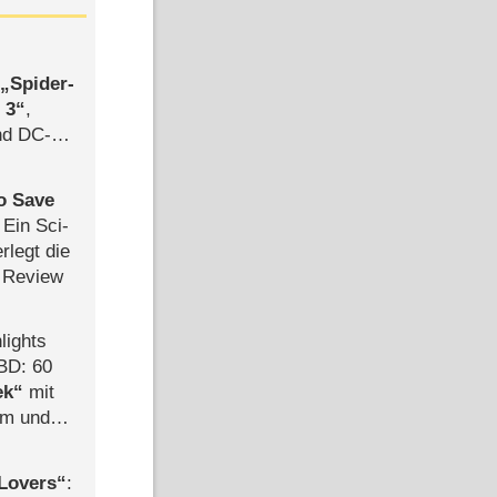
,
Spider-
 3
,
d DC-
ce
to Save
: Ein Sci-
rlegt die
 Review
lights
BD: 60
ek
mit
mm und
der
Lovers
: