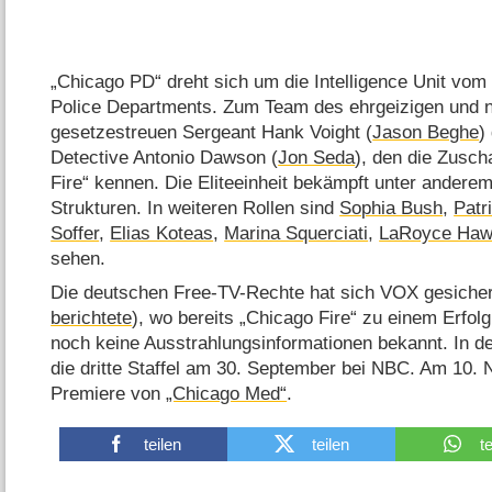
„Chicago PD“ dreht sich um die Intelligence Unit vom
Police Departments. Zum Team des ehrgeizigen und 
gesetzestreuen Sergeant Hank Voight (
Jason Beghe
)
Detective Antonio Dawson (
Jon Seda
), den die Zusch
Fire“ kennen. Die Eliteeinheit bekämpft unter ander
Strukturen. In weiteren Rollen sind
Sophia Bush
,
Patr
Soffer
,
Elias Koteas
,
Marina Squerciati
,
LaRoyce Haw
sehen.
Die deutschen Free-TV-Rechte hat sich VOX gesicher
berichtete
), wo bereits „Chicago Fire“ zu einem Erfol
noch keine Ausstrahlungsinformationen bekannt. In de
die dritte Staffel am 30. September bei NBC. Am 10. 
Premiere von
„Chicago Med“
.
teilen
teilen
t