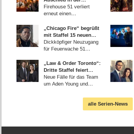
kommenden Staffel
Firehouse 51 verliert
erneut einen
Feuerwehrmann
(01.08.2026)
„Chicago Fire“ begrüßt
mit Staffel 15 neuen
Feuerwehr-Rekruten
Dickköpfiger Neuzugang
für Feuerwache 51
(24.07.2026)
„Law & Order Toronto“:
Dritte Staffel feiert
Deutschlandpremiere
Neue Fälle für das Team
um Aden Young und
Kathleen Munroe
(22.07.2026)
alle Serien-News