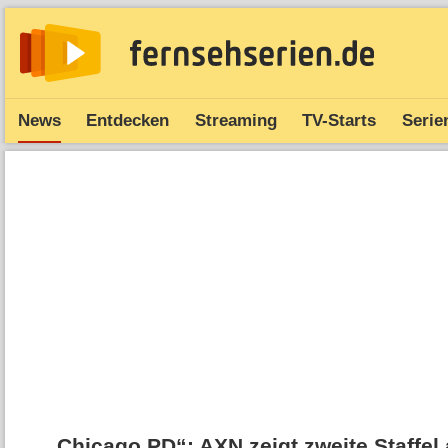
News
Entdecken
Streaming
TV-Starts
Serie
„Chicago PD“: AXN zeigt zweite Staffel