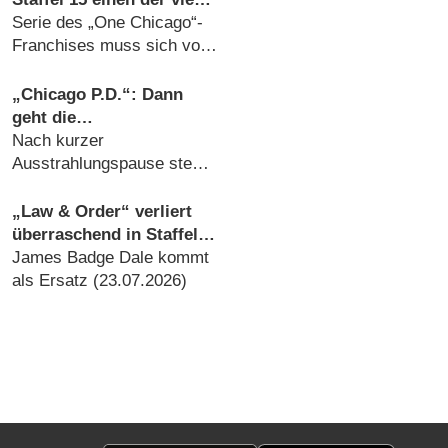
letzten Ur-Darsteller
Serie des „One Chicago“-
Franchises muss sich von
Feuerwehrmann
verabschieden
„Chicago P.D.“: Dann
(30.07.2026)
geht die
Deutschlandpremiere
Nach kurzer
weiter
Ausstrahlungspause steht
Staffel 13 an (16.07.2026)
„Law & Order“ verliert
überraschend in Staffel
26 Castmitglied
James Badge Dale kommt
als Ersatz (23.07.2026)