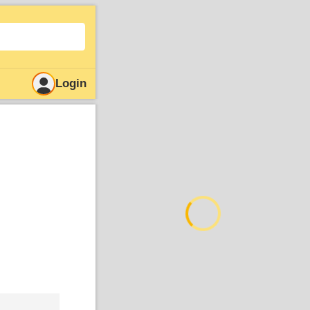
Login