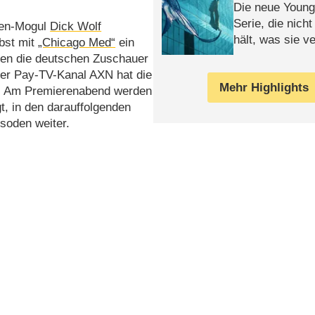
Die neue Young
Serie, die nich
ien-Mogul
Dick Wolf
hält, was sie ve
rbst mit
„Chicago Med“
ein
Review
hren die deutschen Zuschauer
Der Pay-TV-Kanal AXN hat die
Mehr Highlights
t. Am Premierenabend werden
t, in den darauffolgenden
soden weiter.