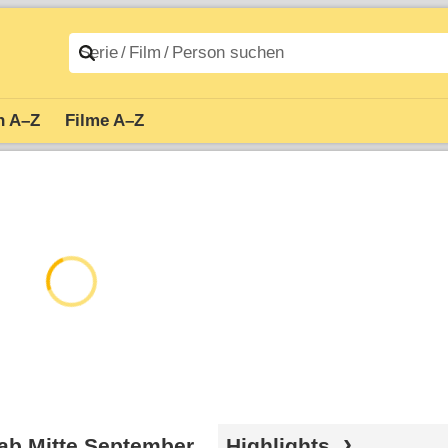
n A–Z
Filme A–Z
 ab Mitte September
Highlights