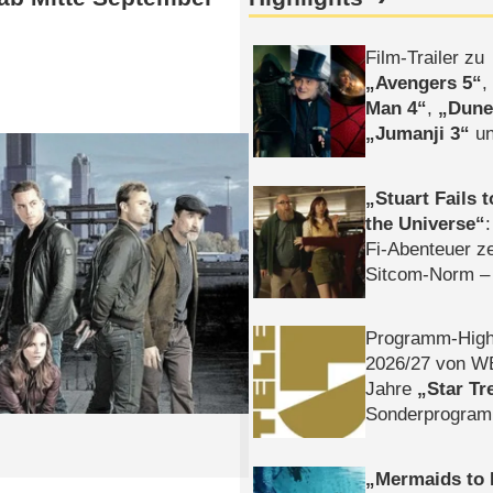
Film-Trailer zu
Avengers 5
Man 4
,
Dune
Jumanji 3
un
Horror
Clayfa
Stuart Fails 
the Universe
Fi-Abenteuer ze
Sitcom-Norm –
Programm-High
2026/​27 von W
Jahre
Star Tr
Sonderprogra
Die Helgolän
Mermaids to 