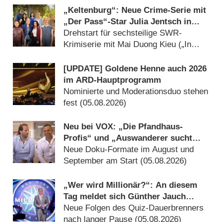
„Keltenburg“: Neue Crime-Serie mit
„Der Pass“-Star Julia Jentsch in
Arbeit
Drehstart für sechsteilige SWR-
Krimiserie mit Mai Duong Kieu („In
aller Freundschaft“) (05.08.2026)
[UPDATE] Goldene Henne auch 2026
im ARD-Hauptprogramm
Nominierte und Moderationsduo stehen
fest (05.08.2026)
Neu bei VOX: „Die Pfandhaus-
Profis“ und „Auswanderer sucht
Liebe“
Neue Doku-Formate im August und
September am Start (05.08.2026)
„Wer wird Millionär?“: An diesem
Tag meldet sich Günther Jauch
zurück
Neue Folgen des Quiz-Dauerbrenners
nach langer Pause (05.08.2026)