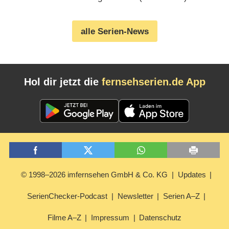
alle Serien-News
Hol dir jetzt die
fernsehserien.de App
© 1998–2026 imfernsehen GmbH & Co. KG
Updates
SerienChecker-Podcast
Newsletter
Serien A–Z
Filme A–Z
Impressum
Datenschutz