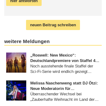
hier antworten
neuen Beitrag schreiben
weitere Meldungen
„Roswell: New Mexico“:
Deutschlandpremiere von Staffel 4
wird tief in der Nacht versteckt
Noch ausstehende finale Staffel der
Sci-Fi-Serie wird endlich gezeigt
(05.08.2026)
Melissa Naschenweng statt DJ Ötzi:
Neue Moderatorin für
Weihnachtsshow von ORF und BR
Überraschender Wechsel bei
„Zauberhafte Weihnacht im Land der
‚Stillen Nacht‘“ (05.08.2026)