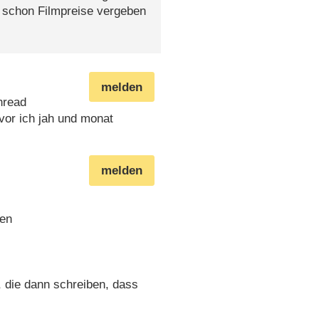
nn schon Filmpreise vergeben
melden
hread
vor ich jah und monat
melden
uen
 die dann schreiben, dass