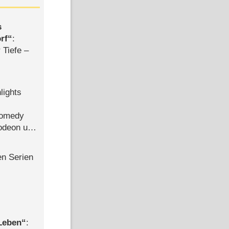
s
rf
:
 Tiefe –
lights
Comedy
lodeon und
en Serien
 Leben
: