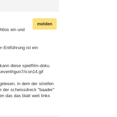
melden
tlos ein und
-Entführung ist ein
ann diese spielfilm-doku
seventhgun7/icon14.gif
gelesen, in dem der streifen
e der scheissdreck "baader"
n das das blatt weit links