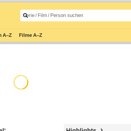
n A–Z
Filme A–Z
l‘
Highlights