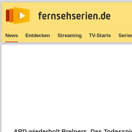
News
Entdecken
Streaming
TV-Starts
Serie
ARD wiederholt Breloers ‚Das Todesspie