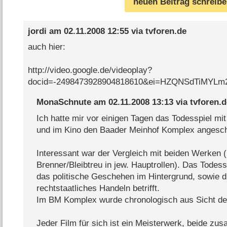
neuen Beitrag schreib
jordi
am
02.11.2008 12:55
via
tvforen.de
auch hier:
http://video.google.de/videoplay?
docid=-2498473928904818610&ei=HZQNSdTiMYL
MonaSchnute
am
02.11.2008 13:13
via
tvforen.d
Ich hatte mir vor einigen Tagen das Todesspiel mi
und im Kino den Baader Meinhof Komplex angesch
Interessant war der Vergleich mit beiden Werken 
Brenner/Bleibtreu in jew. Hauptrollen). Das Todess
das politische Geschehen im Hintergrund, sowie 
rechtstaatliches Handeln betrifft.
Im BM Komplex wurde chronologisch aus Sicht der 
Jeder Film für sich ist ein Meisterwerk, beide zu