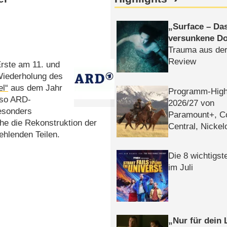
Surface – Da
versunkene Do
Trauma aus der
Review
rste am 11. und
Wiederholung des
el“
aus dem Jahr
Programm-High
 so ARD-
2026/​27 von
esonders
Paramount+, 
he die Rekonstruktion der
Central, Nicke
ehlenden Teilen.
WELT
Die 8 wichtigst
im Juli
Nur für dein