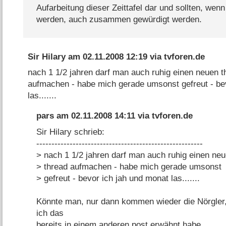
Aufarbeitung dieser Zeittafel dar und sollten, we
werden, auch zusammen gewürdigt werden.
Sir Hilary
am
02.11.2008 12:19
via
tvforen.de
nach 1 1/2 jahren darf man auch ruhig einen neuen t
aufmachen - habe mich gerade umsonst gefreut - be
las.......
pars
am
02.11.2008 14:11
via
tvforen.de
Sir Hilary schrieb:
-------------------------------------------------------
> nach 1 1/2 jahren darf man auch ruhig einen ne
> thread aufmachen - habe mich gerade umsonst
> gefreut - bevor ich jah und monat las.......
Könnte man, nur dann kommen wieder die Nörgler,
ich das
bereits in einem anderen post erwähnt habe.