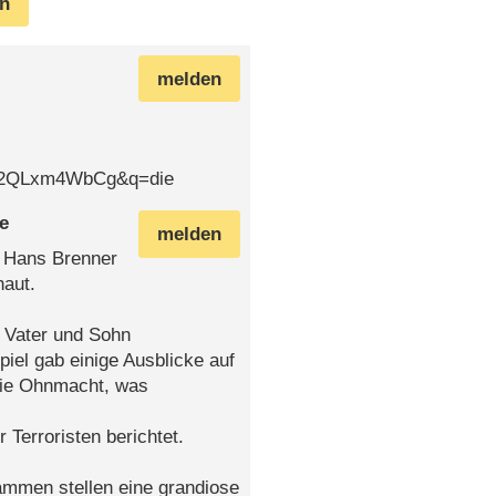
en
melden
m2QLxm4WbCg&q=die
e
melden
t Hans Brenner
aut.
( Vater und Sohn
piel gab einige Ausblicke auf
die Ohnmacht, was
Terroristen berichtet.
sammen stellen eine grandiose