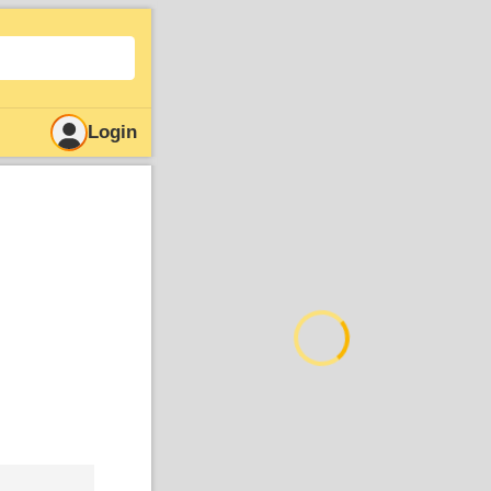
Login