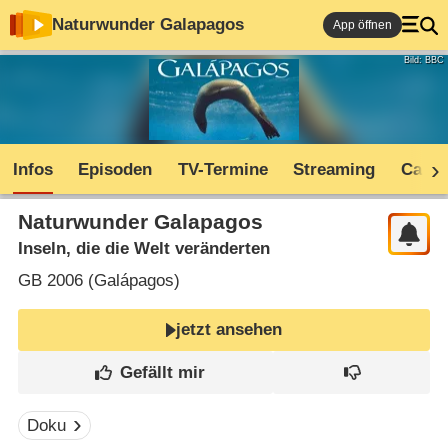
Naturwunder Galapagos
App öffnen
Bild: BBC
Infos
Episoden
TV-Termine
Streaming
Cast
Naturwunder Galapagos
Inseln, die die Welt veränderten
GB
2006 (
Galápagos
)
jetzt ansehen
Doku