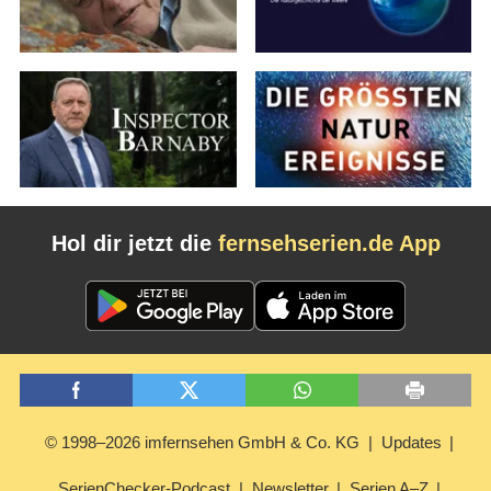
Hol dir jetzt die
fernsehserien.de App
© 1998–2026 imfernsehen GmbH & Co. KG
Updates
SerienChecker-Podcast
Newsletter
Serien A–Z