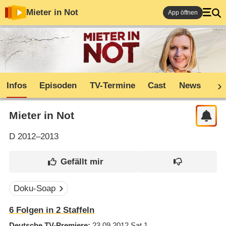
Mieter in Not
App öffnen
Infos
Episoden
TV-Termine
Cast
News
Co
Mieter in Not
D
2012–2013
Doku-Soap
6
Folgen in
2
Staffeln
Deutsche TV-Premiere
23.09.2012
Sat.1