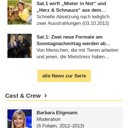
Sat.1 wirft „Mieter in Not“ und
„Herz & Schnauze“ aus dem
Programm
Schnelle Absetzung nach lediglich
zwei Ausstrahlungen (
03.10.2012
)
Sat.1: Zwei neue Formate am
Sonntagnachmittag werden ab
September gezeigt
Von Menschen, die mit Tieren arbeiten
und jenen, die Mietstress haben
(
15.08.2012
)
alle News zur Serie
Cast & Crew
Barbara Eligmann
Moderation
(6 Folgen, 2012⁠–⁠2013)