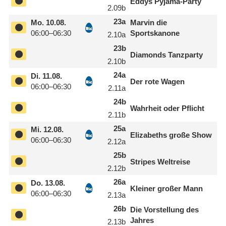
Eddys Pyjama-Party
2.09
b
23
a
Mo.
10.08.
Marvin die
06:00–06:30
Sportskanone
2.10
a
23
b
Diamonds Tanzparty
2.10
b
24
a
Di.
11.08.
Der rote Wagen
06:00–06:30
2.11
a
24
b
Wahrheit oder Pflicht
2.11
b
25
a
Mi.
12.08.
Elizabeths große Show
06:00–06:30
2.12
a
25
b
Stripes Weltreise
2.12
b
26
a
Do.
13.08.
Kleiner großer Mann
06:00–06:30
2.13
a
26
b
Die Vorstellung des
Jahres
2.13
b