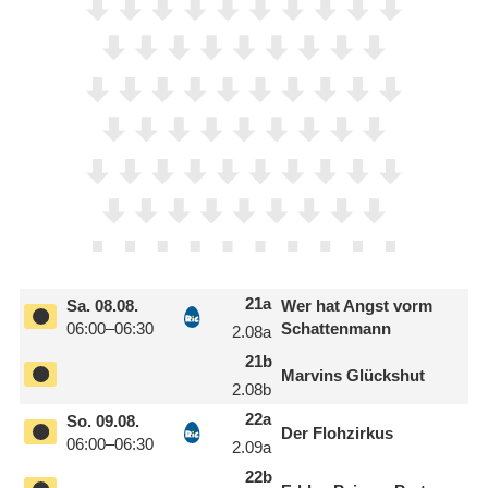
21
a
Sa.
08.08.
Wer hat Angst vorm
06:00–06:30
Schattenmann
2.08
a
21
b
Marvins Glückshut
2.08
b
22
a
So.
09.08.
Der Flohzirkus
06:00–06:30
2.09
a
22
b