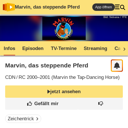
Marvin, das steppende Pferd
App öffnen
Bild: Nelvana / YFE
Infos
Episoden
TV-Termine
Streaming
Cast
Marvin, das steppende Pferd
CDN
/
RC
2000–2001 (
Marvin the Tap-Dancing Horse
)
jetzt ansehen
Zeichentrick