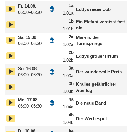
1
a
Fr.
14.08.
Eddys neuer Job
06:00–06:30
1.01
a
1
b
Ein Elefant vergisst fast
nie
1.01
b
2
a
Sa.
15.08.
Marvin, der
06:00–06:30
Turmspringer
1.02
a
2
b
Eddys großer Irrtum
1.02
b
3
a
So.
16.08.
Der wundervolle Preis
06:00–06:30
1.03
a
3
b
Kralles gefährlicher
Ausflug
1.03
b
4
a
Mo.
17.08.
Die neue Band
06:00–06:30
1.04
a
4
b
Der Werbespot
1.04
b
5
a
Di.
18.08.