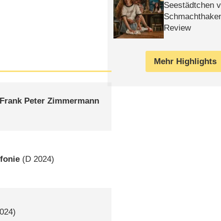
Seestädtchen v
Schmachthake
Review
Mehr Highlights
 Frank Peter Zimmermann
fonie
(
D
2024)
024)