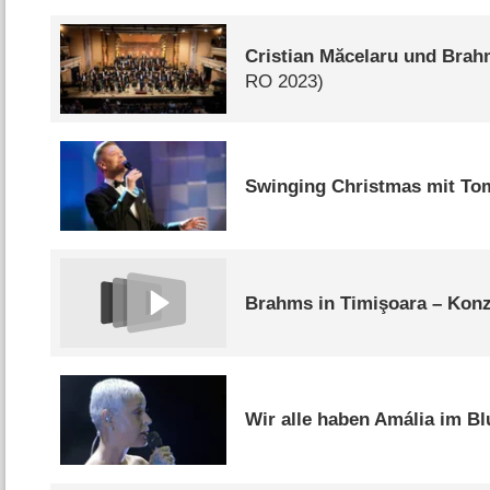
Cristian Măcelaru und Brah
RO
2023)
Swinging Christmas mit To
Brahms in Timişoara – Konz
Wir alle haben Amália im Bl