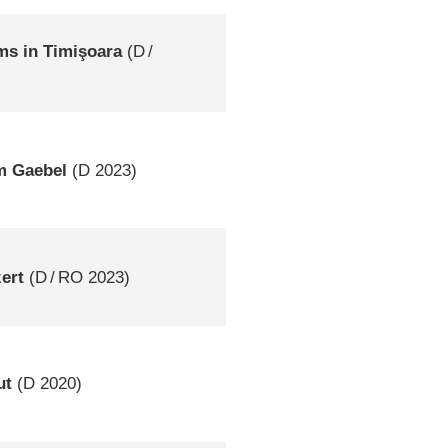
ms in Timişoara
(
D
/
m Gaebel
(
D
2023)
ert
(
D
/
RO
2023)
ut
(
D
2020)