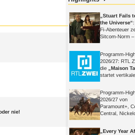
Stuart Fails 
the Universe
Fi-Abenteuer ze
Sitcom-Norm –
Programm-High
2026/​27: RTL Z
die
Maison T
startet vertika
– Tag & Nacht
Programm-High
2026/​27 von
Paramount+, 
oder nie!
Central, Nicke
WELT
Every Year Af