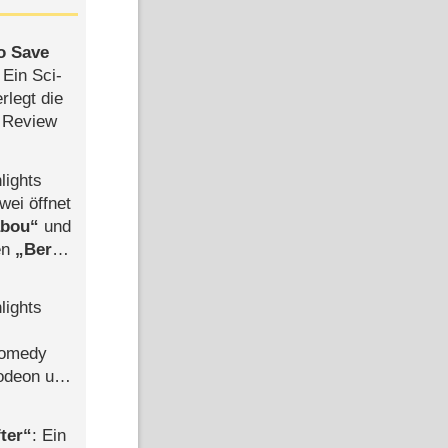
to Save
: Ein Sci-
rlegt die
 Review
lights
wei öffnet
abou
und
len
Berlin
-Ableger
lights
Comedy
lodeon und
ter
: Ein