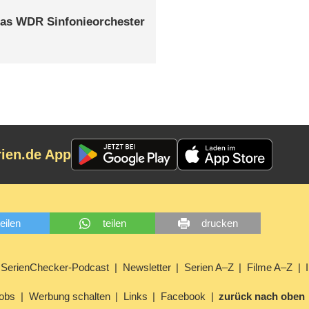
 das WDR Sinfonieorchester
rien.de App
teilen
teilen
drucken
SerienChecker-Podcast
Newsletter
Serien A–Z
Filme A–Z
obs
Werbung schalten
Links
Facebook
zurück nach oben