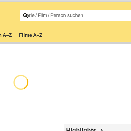
n A–Z
Filme A–Z
Highlights