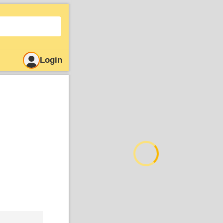
Login