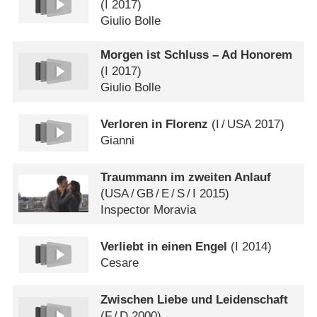
(
I
2017)
Giulio Bolle
Morgen ist Schluss – Ad Honorem
(
I
2017)
Giulio Bolle
Verloren in Florenz
(
I
/
USA
2017)
Gianni
Traummann im zweiten Anlauf
(
USA
/
GB
/
E
/
S
/
I
2015)
Inspector Moravia
Verliebt in einen Engel
(
I
2014)
Cesare
Zwischen Liebe und Leidenschaft
(
F
/
D
2000)