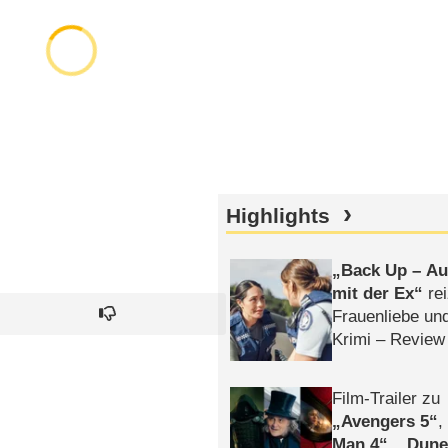
Highlights
Back Up – Auf
mit der Ex
rei
Frauenliebe un
Krimi – Review
Film-Trailer zu
Avengers 5
Man 4
,
Dune