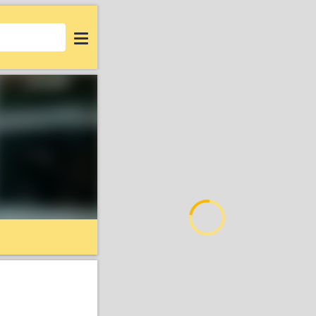
Login