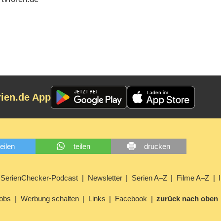
rien.de App
teilen
teilen
drucken
SerienChecker-Podcast
Newsletter
Serien A–Z
Filme A–Z
obs
Werbung schalten
Links
Facebook
zurück nach oben