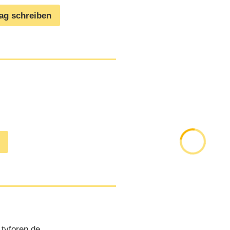
rag schreiben
tvforen.de