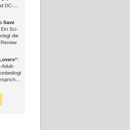
d DC-
ce
to Save
: Ein Sci-
rlegt die
 Review
Lovers
:
-Adult-
t unbedingt
rspricht –