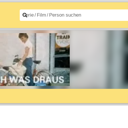
n A–Z
Filme A–Z