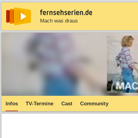
Mach was draus
News
Entdecken
Streaming
TV-Starts
Serie
Infos
TV-Termine
Cast
Community