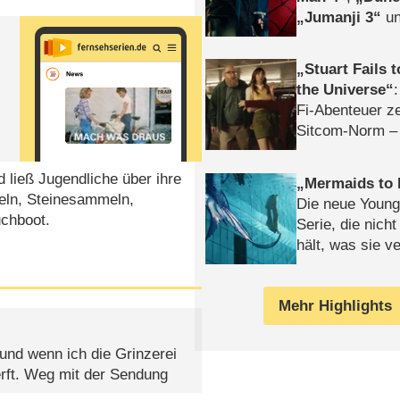
Jumanji 3
un
Horror
Clayfa
Stuart Fails 
the Universe
Fi-Abenteuer ze
Sitcom-Norm –
d ließ Jugendliche über ihre
Mermaids to 
teln, Steinesammeln,
Die neue Young
uchboot.
Serie, die nich
hält, was sie ve
Review
Mehr Highlights
nd wenn ich die Grinzerei
erft. Weg mit der Sendung