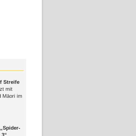
 Streife
zt mit
d Māori im
,
Spider-
 3
,