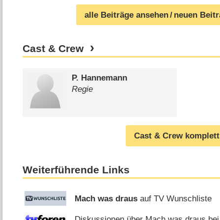
alle Beiträge ansehen
/ neuen Beit
Cast & Crew
P. Hannemann
Regie
Cast & Crew komplett
Weiterführende Links
Mach was draus
auf TV Wunschliste
Diskussionen über Mach was draus bei 