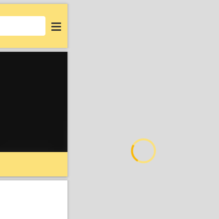
Login