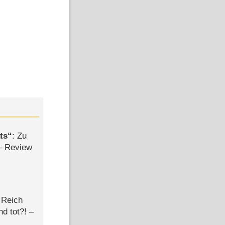
ts
: Zu
– Review
 Reich
d tot?! –