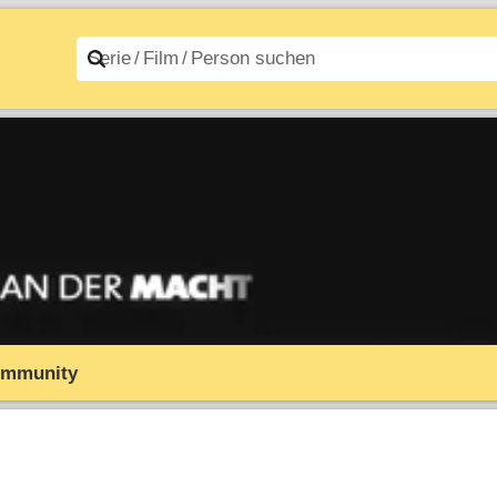
n A–Z
Filme A–Z
mmunity