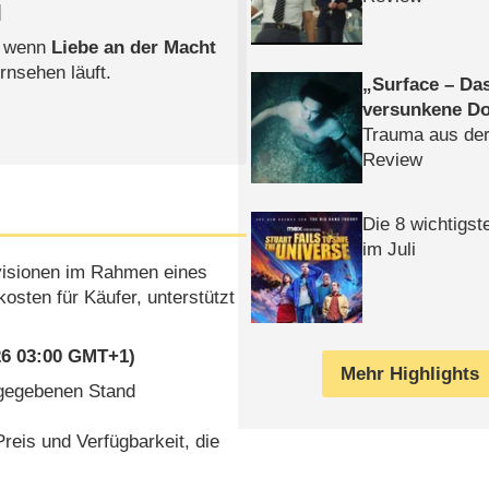
l
, wenn
Liebe an der Macht
rnsehen läuft.
Surface – Da
versunkene Do
Trauma aus der
Review
Die 8 wichtigst
im Juli
rovisionen im Rahmen eines
osten für Käufer, unterstützt
026 03:00 GMT+1)
Mehr Highlights
ngegebenen Stand
reis und Verfügbarkeit, die