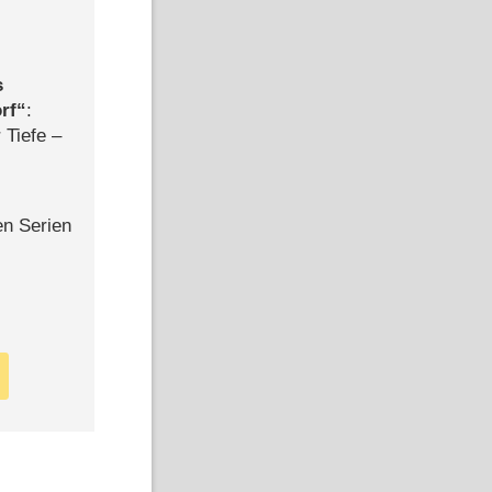
s
rf
:
 Tiefe –
en Serien