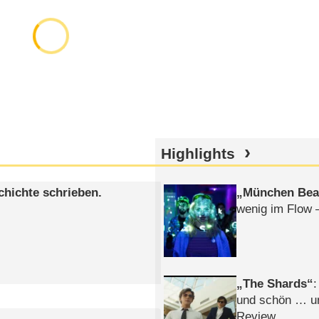
Highlights
chichte schrieben.
München Bea
wenig im Flow 
The Shards
:
und schön … un
Review