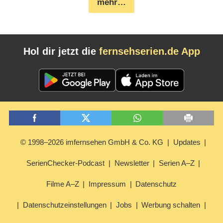
mehr…
Hol dir jetzt die
fernsehserien.de App
© 1998–2026 imfernsehen GmbH & Co. KG
Updates
SerienChecker-Podcast
Newsletter
Serien A–Z
Filme A–Z
Impressum
Datenschutz
Datenschutzeinstellungen
Jobs
Werbung schalten