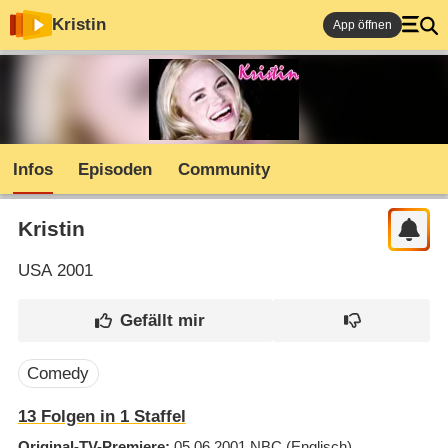
Kristin
App öffnen
Infos
Episoden
Community
Kristin
USA
2001
Comedy
13
Folgen in
1
Staffel
Original-TV-Premiere
05.06.2001
NBC
(Englisch)