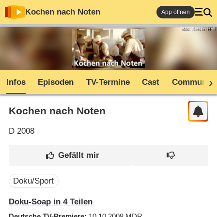
Kochen nach Noten
App öffnen
Bild: Kerstin Holl
Infos
Episoden
TV-Termine
Cast
Community
Kochen nach Noten
D
2008
Doku/Sport
Doku-Soap in 4 Teilen
Deutsche TV-Premiere
10.10.2008
MDR