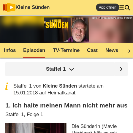
Kleine Sünden
App öffnen
Bild: Heimatkanal/Sabine Finger
Infos
Episoden
TV-Termine
Cast
News
Co
Staffel
1
Staffel 1 von
Kleine Sünden
startete am
15.01.2018 auf Heimatkanal.
1
.
Ich halte meinen Mann nicht mehr aus
Staffel 1, Folge 1
Die Sünderin (Mavie