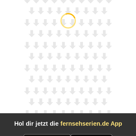
Hol dir jetzt die
fernsehserien.de App