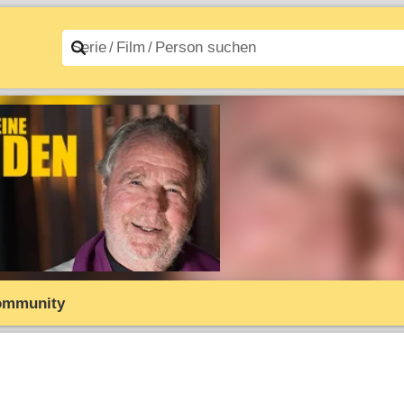
n A–Z
Filme A–Z
ommunity