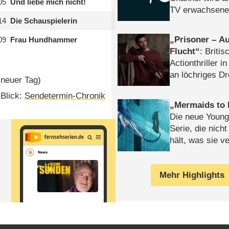
05
Und liebe mich nicht!
TV erwachsene
14
Die Schauspielerin
Prisoner – Au
09
Frau Hundhammer
Flucht
: Britis
Actionthriller i
an löchriges D
 neuer Tag)
gekettet – Rev
 Blick:
Sendetermin-Chronik
Mermaids to 
Die neue Young
Serie, die nich
hält, was sie ve
Review
Mehr Highlights