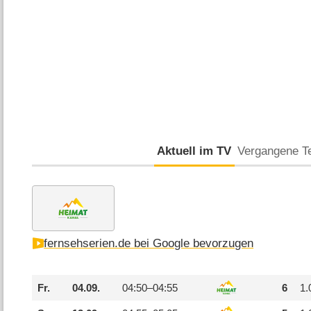
Aktuell im TV
Vergangene T
fernsehserien.de bei Google bevorzugen
Fr.
04.09.
04:50–
04:55
6
1.