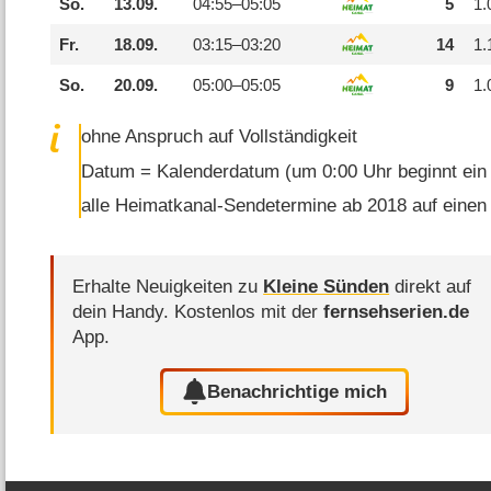
So.
13.09.
04:55–
05:05
5
1.
Fr.
18.09.
03:15–
03:20
14
1.
So.
20.09.
05:00–
05:05
9
1.
ohne Anspruch auf Vollständigkeit
Datum = Kalenderdatum (um 0:00 Uhr beginnt ein
alle Heimatkanal-Sendetermine ab 2018 auf einen
Erhalte Neuigkeiten zu
Kleine Sünden
direkt auf
dein Handy.
Kostenlos mit der
fernsehserien.de
App.
Benachrichtige mich