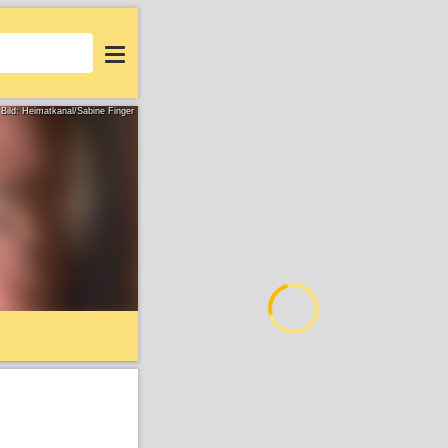
Login
Bild: Heimatkanal/Sabine Finger