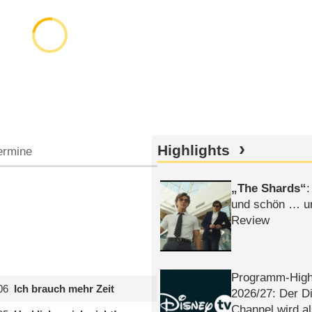
Highlights
ermine
The Shards
:
und schön … un
Review
Programm-High
06
Ich brauch mehr Zeit
2026/​27: Der D
Channel wird a