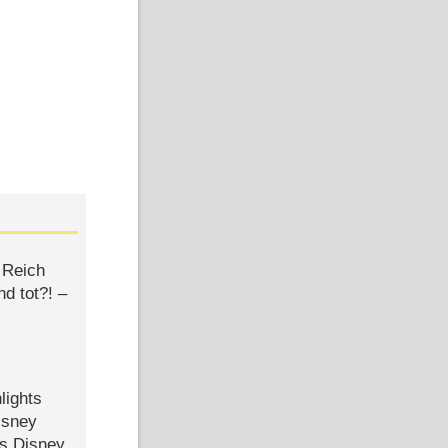
 Reich
d tot?! –
lights
isney
ls Disney