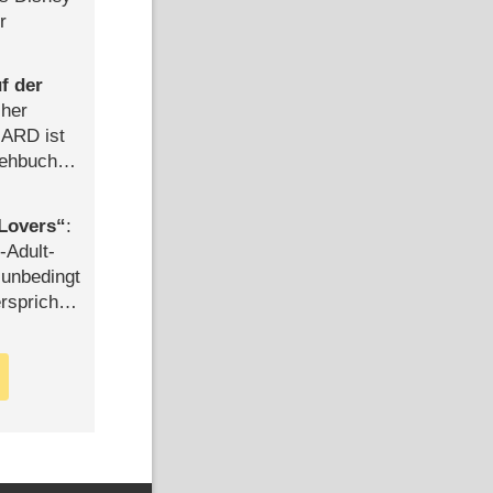
r
f der
cher
n ARD ist
rehbuch
iew
Lovers
:
-Adult-
t unbedingt
rspricht –