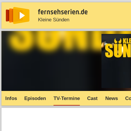
Kleine Sünden
News
Entdecken
Streaming
TV-Starts
Serie
Infos
Episoden
TV-Termine
Cast
News
C