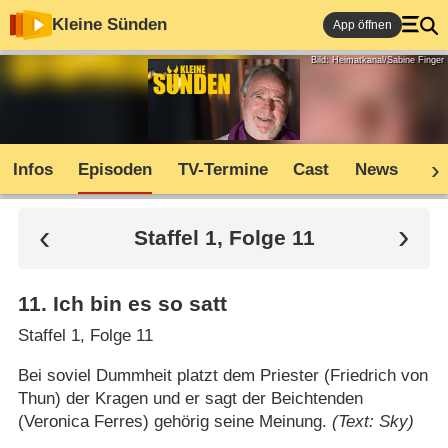
Kleine Sünden
App öffnen
Bild: Heimatkanal/Sabine Finger
Infos
Episoden
TV-Termine
Cast
News
Co
Staffel 1, Folge 11
11
.
Ich bin es so satt
Staffel 1, Folge 11
Bei soviel Dummheit platzt dem Priester (Friedrich von
Thun) der Kragen und er sagt der Beichtenden
(Veronica Ferres) gehörig seine Meinung.
(Text: Sky)