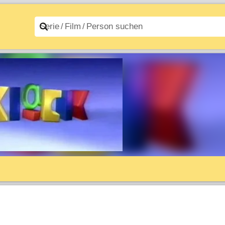
n A–Z
Filme A–Z