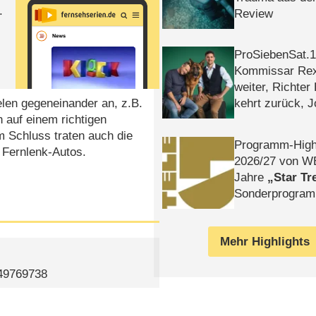
.
Review
ProSiebenSat.1 
Kommissar Rex 
weiter, Richter
ielen gegeneinander an, z.B.
kehrt zurück, 
 auf einem richtigen
Klaas machen 
 Schluss traten auch die
Programm-High
t Fernlenk-Autos.
2026/​27 von W
Jahre
Star Tr
Sonderprogra
Die Helgolän
Mehr Highlights
549769738