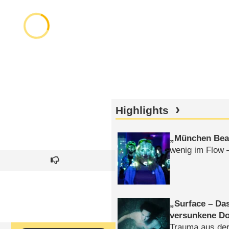
Highlights
München Bea
wenig im Flow 
Surface – Da
versunkene Do
Trauma aus der