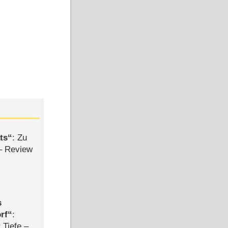
ts
: Zu
– Review
s
rf
:
 Tiefe –