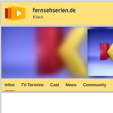
Klack
News
Entdecken
Streaming
TV-Starts
Serie
Infos
TV-Termine
Cast
News
Community