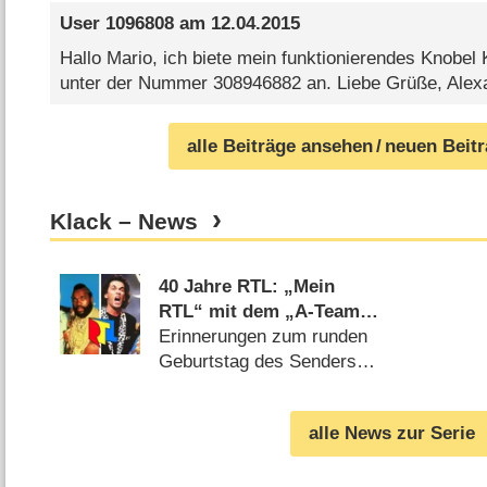
User 1096808
am
12.04.2015
Hallo Mario, ich biete mein funktionierendes Knobel
unter der Nummer 308946882 an. Liebe Grüße, Alex
alle Beiträge ansehen
/ neuen Beit
Klack – News
40 Jahre RTL: „Mein
RTL“ mit dem „A-Team“
und „Alles Nichts
Erinnerungen zum runden
Oder?!“
Geburtstag des Senders
(
02.01.2024
)
alle News zur Serie