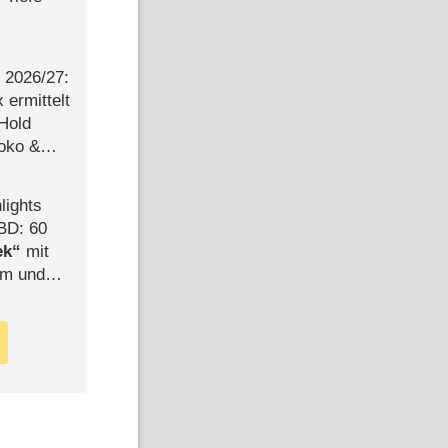
2026/​27:
ermittelt
 Hold
Joko &
Urlaub
lights
BD: 60
ek
mit
mm und
der