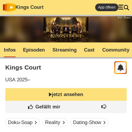
Kings Court
App öffnen
Bild: Bravo
Infos
Episoden
Streaming
Cast
Community
Kings Court
USA
2025–
jetzt ansehen
Doku-Soap
Reality
Dating-Show