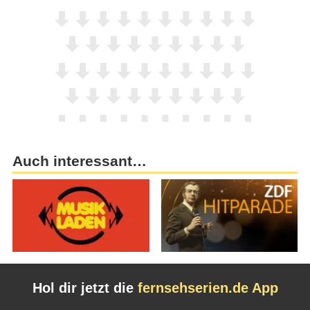
Auch interessant…
Hol dir jetzt die
fernsehserien.de App