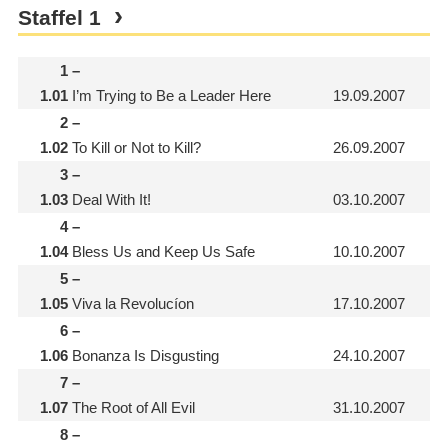
Staffel
1
1
–
1.01
I’m Trying to Be a Leader Here
19.09.2007
2
–
1.02
To Kill or Not to Kill?
26.09.2007
3
–
1.03
Deal With It!
03.10.2007
4
–
1.04
Bless Us and Keep Us Safe
10.10.2007
5
–
1.05
Viva la Revolucíon
17.10.2007
6
–
1.06
Bonanza Is Disgusting
24.10.2007
7
–
1.07
The Root of All Evil
31.10.2007
8
–