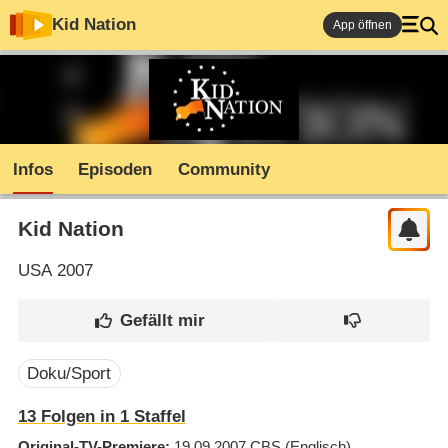
Kid Nation
App öffnen
Infos
Episoden
Community
Kid Nation
USA
2007
Doku/Sport
13
Folgen in
1
Staffel
Original-TV-Premiere
19.09.2007
CBS
(Englisch)