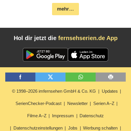
mehr…
Hol dir jetzt die
fernsehserien.de App
© 1998–2026 imfernsehen GmbH & Co. KG
Updates
SerienChecker-Podcast
Newsletter
Serien A–Z
Filme A–Z
Impressum
Datenschutz
Datenschutzeinstellungen
Jobs
Werbung schalten