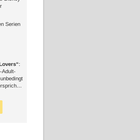
r
en Serien
Lovers
:
-Adult-
t unbedingt
rspricht –