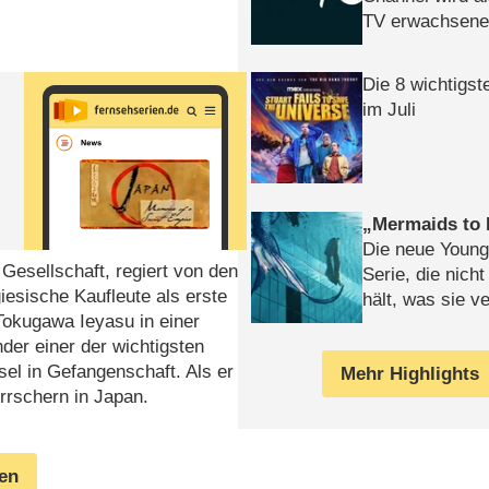
TV erwachsene
Die 8 wichtigst
im Juli
Mermaids to 
Die neue Young
 Gesellschaft, regiert von den
Serie, die nich
iesische Kaufleute als erste
hält, was sie ve
okugawa Ieyasu in einer
Review
der einer der wichtigsten
sel in Gefangenschaft. Als er
Mehr Highlights
rrschern in Japan.
gen