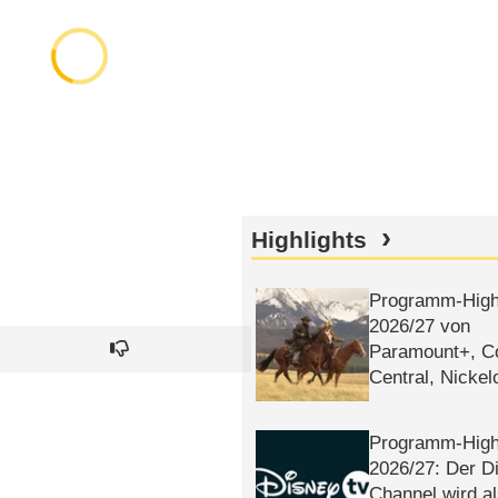
Highlights
Programm-High
2026/​27 von
Paramount+, 
Central, Nicke
WELT
Programm-High
2026/​27: Der D
Channel wird a