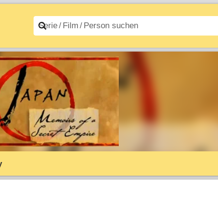
n A–Z
Filme A–Z
y