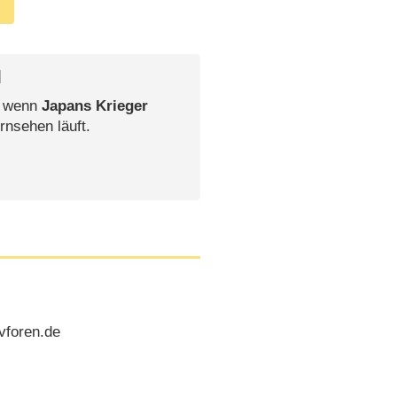
l
, wenn
Japans Krieger
rnsehen läuft.
vforen.de