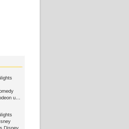
lights
Comedy
lodeon und
lights
isney
ls Disney