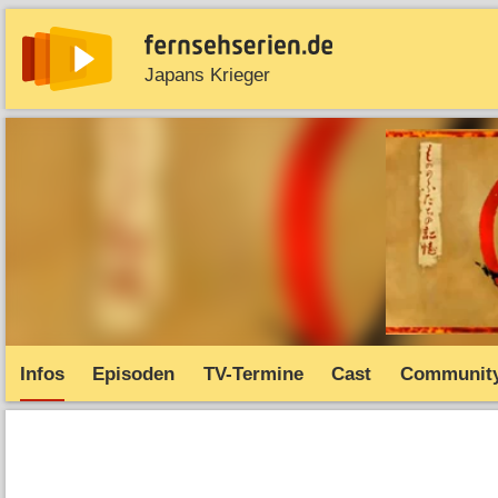
Japans Krieger
News
Entdecken
Streaming
TV-Starts
Serie
Infos
Episoden
TV-Termine
Cast
Communit