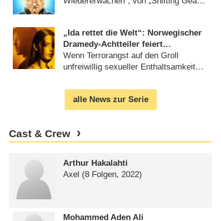
Wiedererwachen“, von „Shifting Gears“
bis „Ballard“ (
30.06.2025
)
„Ida rettet die Welt“: Norwegischer
Dramedy-Achtteiler feiert
Deutschlandpremiere
Wenn Terrorangst auf den Groll
unfreiwillig sexueller Enthaltsamkeit
trifft (
02.06.2025
)
alle News zur Serie
Cast & Crew
Arthur Hakalahti
Axel
(8 Folgen, 2022)
Mohammed Aden Ali