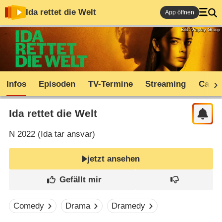
Ida rettet die Welt
App öffnen
Bild: Viaplay Group
Infos
Episoden
TV-Termine
Streaming
Cast
Ida rettet die Welt
N
2022 (
Ida tar ansvar
)
jetzt ansehen
Comedy
Drama
Dramedy