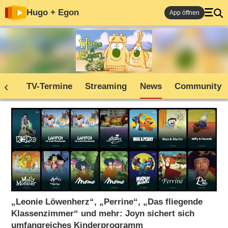
Hugo + Egon
App öffnen
den
TV-Termine
Streaming
News
Community
„Leonie Löwenherz“, „Perrine“, „Das fliegende
Klassenzimmer“ und mehr: Joyn sichert sich
umfangreiches Kinderprogramm