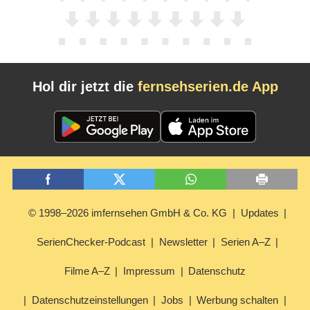
Hol dir jetzt die
fernsehserien.de App
© 1998–2026 imfernsehen GmbH & Co. KG
Updates
SerienChecker-Podcast
Newsletter
Serien A–Z
Filme A–Z
Impressum
Datenschutz
Datenschutzeinstellungen
Jobs
Werbung schalten