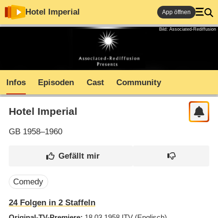
Hotel Imperial
App öffnen
Bild: Associated-Rediffusion
Infos
Episoden
Cast
Community
Hotel Imperial
GB
1958–1960
Comedy
24
Folgen in
2
Staffeln
Original-TV-Premiere
18.03.1958
ITV
(Englisch)