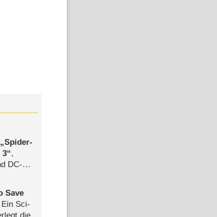
,
Spider-
 3
,
d DC-
ce
to Save
: Ein Sci-
rlegt die