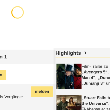
Highlights
n 1
Film-Trailer zu
Avengers 5
en
Man 4
,
Dune
Jumanji 3
un
Horror
Clayfa
melden
ls Vorgänger
Stuart Fails 
the Universe
Fi-Abenteuer ze