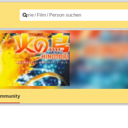
n A–Z
Filme A–Z
mmunity