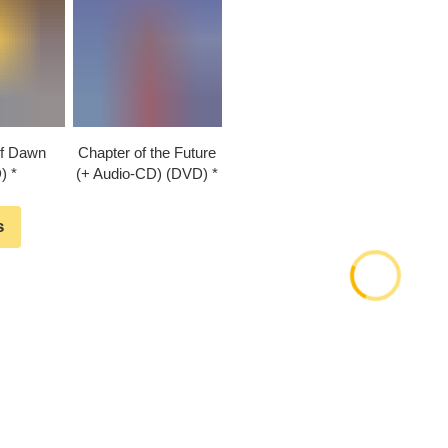
of Dawn
Chapter of the Future
)
(+ Audio-CD) (DVD)
s