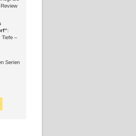
 Review
s
rf
:
 Tiefe –
en Serien