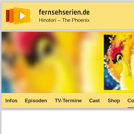
Hinotori – The Phoenix
News
Entdecken
Streaming
TV-Starts
Serie
Infos
Episoden
TV-Termine
Cast
Shop
Co