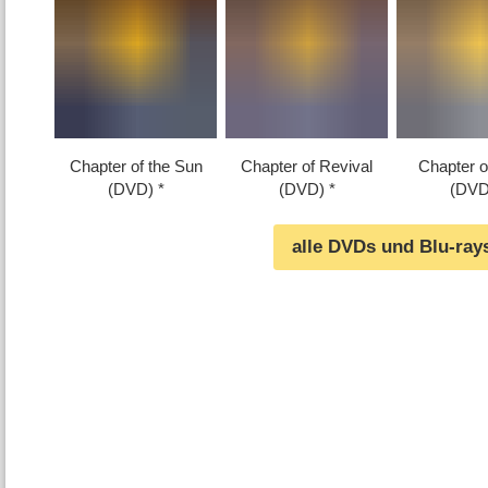
Chapter of the Sun
Chapter of Revival
Chapter 
(DVD)
(DVD)
(DVD
alle DVDs und Blu-ray