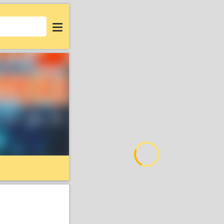
Login