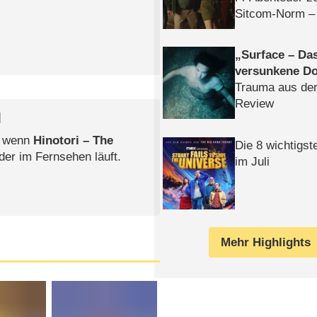
Sitcom-Norm –
Surface – Da
versunkene Do
Trauma aus der
Review
l
, wenn
Hinotori – The
Die 8 wichtigst
der im Fernsehen läuft.
im Juli
Mehr Highlights