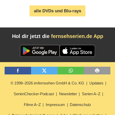
alle DVDs und Blu-rays
Hol dir jetzt die
fernsehserien.de App
© 1998–2026 imfernsehen GmbH & Co. KG
Updates
SerienChecker-Podcast
Newsletter
Serien A–Z
Filme A–Z
Impressum
Datenschutz