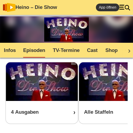
Heino – Die Show
App öffnen
Infos
Episoden
TV-Termine
Cast
Shop
Co
Bild:
4 Ausgaben
Alle Staffeln