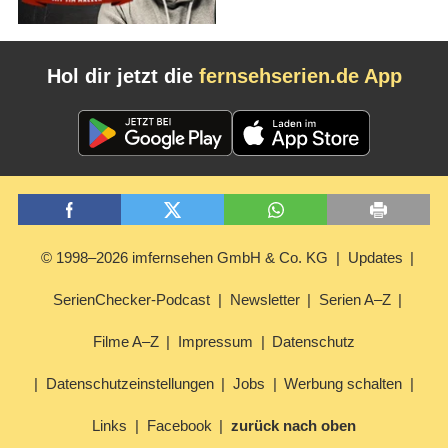
Hol dir jetzt die
fernsehserien.de App
© 1998–2026 imfernsehen GmbH & Co. KG
Updates
SerienChecker-Podcast
Newsletter
Serien A–Z
Filme A–Z
Impressum
Datenschutz
Datenschutzeinstellungen
Jobs
Werbung schalten
Links
Facebook
zurück nach oben