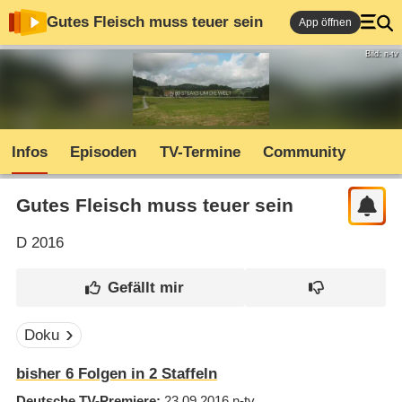
Gutes Fleisch muss teuer sein
App öffnen
Bild: n-tv
Infos
Episoden
TV-Termine
Community
Gutes Fleisch muss teuer sein
D
2016
Doku
bisher
6
Folgen in
2
Staffeln
Deutsche TV-Premiere
23.09.2016
n-tv