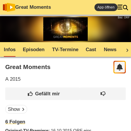
Great Moments
App öffnen
Bild: ORF
Infos
Episoden
TV-Termine
Cast
News
Co
Great Moments
A
2015
Show
6
Folgen
Original-TV-Premiere
16.10.2015
ORF eins