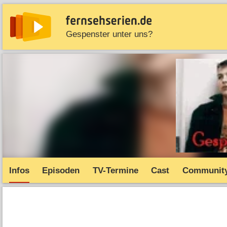
Gespenster unter uns?
News
Entdecken
Streaming
TV-Starts
Serie
Infos
Episoden
TV-Termine
Cast
Communit