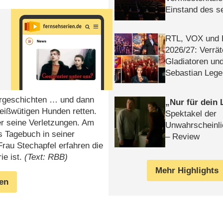
Einstand des 
Tatort: Münc
Duos
RTL, VOX und
2026/​27: Verrät
Gladiatoren un
Sebastian Lege
rorgeschichten … und dann
Nur für dein
beißwütigen Hunden retten.
Spektakel der
r seine Verletzungen. Am
Unwahrscheinli
s Tagebuch in seiner
– Review
rau Stechapfel erfahren die
ie ist.
(Text: RBB)
Mehr Highlights
gen