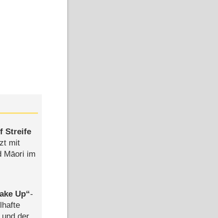
 Streife
zt mit
d Māori im
ake Up
-
lhafte
 und der