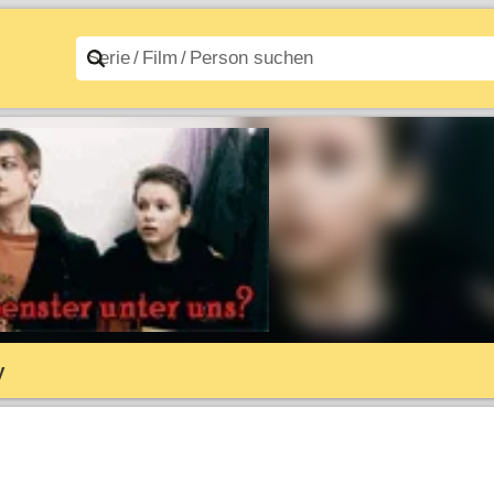
n A–Z
Filme A–Z
y