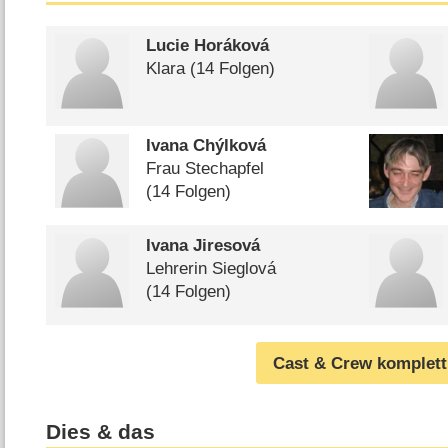
Lucie Horáková
Klara
(14 Folgen)
Ivana Chýlková
Frau Stechapfel
(14 Folgen)
Ivana Jiresová
Lehrerin Sieglová
(14 Folgen)
Cast & Crew komplett
Dies & das