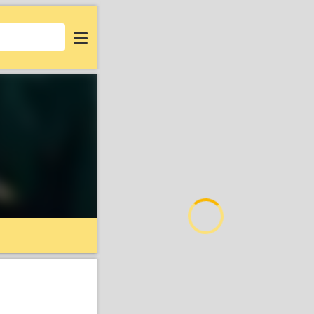
Login