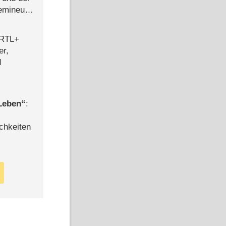
semineuen
hen
-
 RTL+
er,
d
 Leben
:
chkeiten