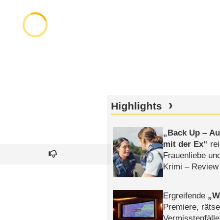
Highlights
Back Up – Auf
mit der Ex
rei
Frauenliebe un
Krimi – Review
Ergreifende
W
Premiere, rätse
Vermisstenfälle