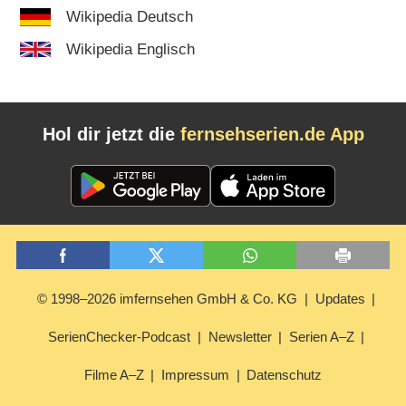
Wikipedia Deutsch
Wikipedia Englisch
Hol dir jetzt die
fernsehserien.de App
© 1998–2026 imfernsehen GmbH & Co. KG
Updates
SerienChecker-Podcast
Newsletter
Serien A–Z
Filme A–Z
Impressum
Datenschutz