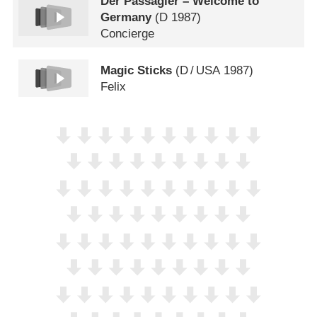
Der Passagier – Welcome to
Germany
(
D
1987)
Concierge
Magic Sticks
(
D
/
USA
1987)
Felix